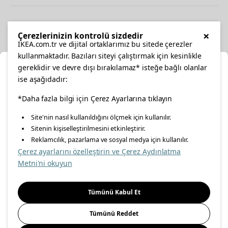
Diğer
×
Çerezlerinizin kontrolü sizdedir
IKEA.com.tr ve dijital ortaklarımız bu sitede çerezler
kullanmaktadır. Bazıları siteyi çalıştırmak için kesinlikle
gereklidir ve devre dışı bırakılamaz* isteğe bağlı olanlar
Ka
ise aşağıdadır:
Konumunuzu Seçin
*Daha fazla bilgi için Çerez Ayarlarına tıklayın
facebook
twitter
instagram
pinterest
youtube
Site'nin nasıl kullanıldığını ölçmek için kullanılır.
İnternetten vereceğiniz siparişlerinizde size özel hizmet ve
Sitenin kişiselleştirilmesini etkinleştirir.
linkedin
içerikleri görebilmek için lütfen konumuzu seçin.
Reklamcılık, pazarlama ve sosyal medya için kullanılır.
Çerez ayarlarını özelleştirin ve Çerez Aydınlatma
İl seçiniz
Metni'ni okuyun
Enerji Politikası
Bilgi Güvenliği Politikası
Kalite Politikası
Seçiniz
Gıda Güvenliği Politikası
Bilgi Toplumu Hizmetleri
Tümünü Kabul Et
Önemli Bilgilendirme
İnternet Sitesi Gizlilik Politikası
Tümünü Reddet
Kişisel Verilerin Korunması
Çerez Politikası