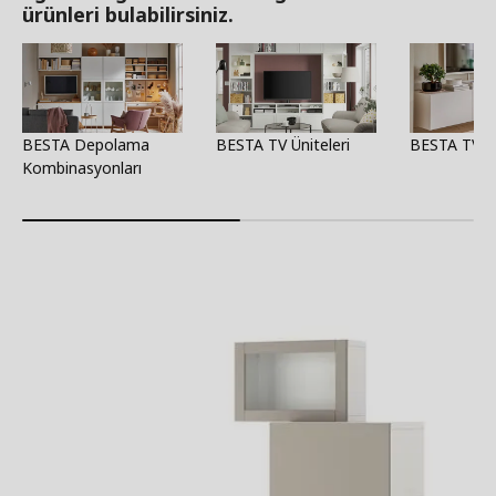
ürünleri bulabilirsiniz.
BESTA Depolama
BESTA TV Üniteleri
BESTA TV Se
Kombinasyonları