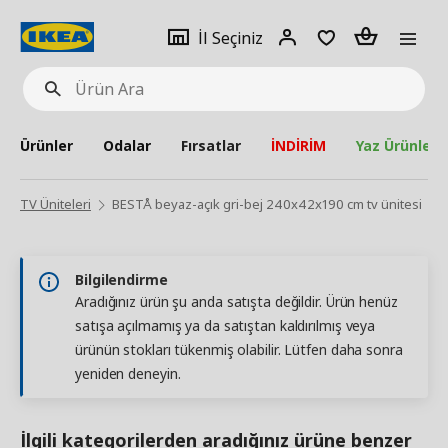
pat
İl
Giriş
Adet
İl Seçiniz
Ürün
seçiniz
Yap
Ara
Ürünler
Odalar
Fırsatlar
İNDİRİM
Yaz Ürünleri
TV Üniteleri
BESTÅ beyaz-açık gri-bej 240x42x190 cm tv ünitesi
Bilgilendirme
Aradığınız ürün şu anda satışta değildir. Ürün henüz
satışa açılmamış ya da satıştan kaldırılmış veya
ürünün stokları tükenmiş olabilir. Lütfen daha sonra
yeniden deneyin.
İlgili kategorilerden aradığınız ürüne benzer