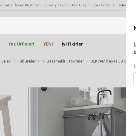
l Satış
İsveç Restoranı
Sipariş Takibi
Bize Ulaşın
Stok Sorgula
İade/Değiş
Yaz Ürünleri
YENİ
İyi Fikirler
İ
i
lyaları
Tabureler
Basamaklı Tabureler
BEKVÄM beyaz 50 cm bas
İ