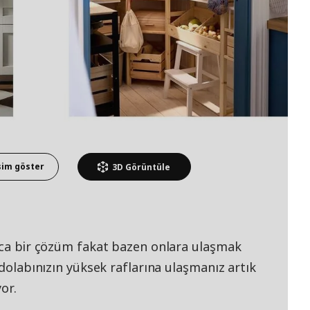
sim göster
3D
Görüntüle
lıca bir çözüm fakat bazen onlara ulaşmak
 dolabınızın yüksek raflarına ulaşmanız artık
or.