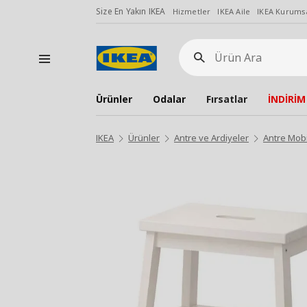
Size En Yakın IKEA
Hizmetler
IKEA Aile
IKEA Kurumsa
Ürün
Ara
Ürünler
Odalar
Fırsatlar
İNDİRİM
IKEA
Ürünler
Antre ve Ardiyeler
Antre Mobi