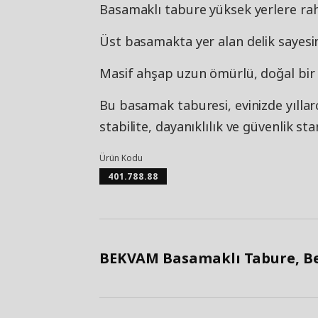
Basamaklı tabure yüksek yerlere rah
Üst basamakta yer alan delik sayesin
Masif ahşap uzun ömürlü, doğal bir 
Bu basamak taburesi, evinizde yılla
stabilite, dayanıklılık ve güvenlik st
Ürün Kodu
401.788.88
BEKVAM Basamaklı Tabure, Bey