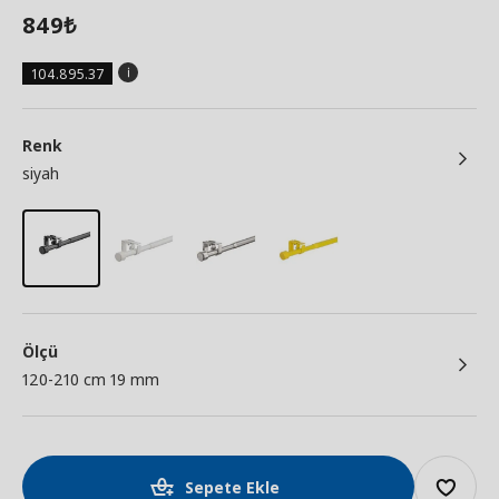
849
₺
104.895.37
Renk
siyah
Ölçü
120-210 cm 19 mm
Sepete Ekle