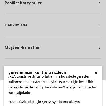
Popüler Kategoriler
Hakkımızda
Müşteri Hizmetleri
Diğer
×
Çerezlerinizin kontrolü sizdedir
IKEA.com.tr ve dijital ortaklarımız bu sitede çerezler
kullanmaktadır. Bazıları siteyi çalıştırmak için kesinlikle
gereklidir ve devre dışı bırakılamaz* isteğe bağlı olanlar
Ka
ise aşağıdadır:
Konumunuzu Seçin
facebook
*Daha fazla bilgi için Çerez Ayarlarına tıklayın
twitter
instagram
pinterest
youtube