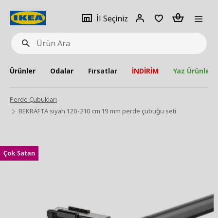
pat
İl
Giriş
Adet
İl Seçiniz
Ürün
seçiniz
Yap
Ara
Ürünler
Odalar
Fırsatlar
İNDİRİM
Yaz Ürünleri
Perde Çubukları
BEKRÄFTA siyah 120-210 cm 19 mm perde çubuğu seti