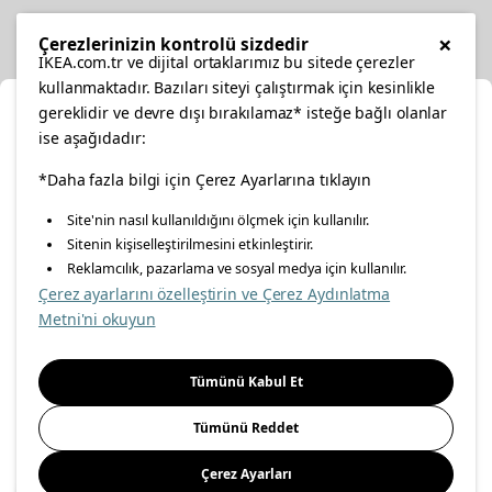
Diğer
×
Çerezlerinizin kontrolü sizdedir
IKEA.com.tr ve dijital ortaklarımız bu sitede çerezler
kullanmaktadır. Bazıları siteyi çalıştırmak için kesinlikle
gereklidir ve devre dışı bırakılamaz* isteğe bağlı olanlar
Ka
ise aşağıdadır:
Konumunuzu Seçin
*Daha fazla bilgi için Çerez Ayarlarına tıklayın
facebook
twitter
instagram
pinterest
youtube
Site'nin nasıl kullanıldığını ölçmek için kullanılır.
İnternetten vereceğiniz siparişlerinizde size özel hizmet ve
Sitenin kişiselleştirilmesini etkinleştirir.
linkedin
içerikleri görebilmek için lütfen konumuzu seçin.
Reklamcılık, pazarlama ve sosyal medya için kullanılır.
Çerez ayarlarını özelleştirin ve Çerez Aydınlatma
İl seçiniz
Metni'ni okuyun
Enerji Politikası
Bilgi Güvenliği Politikası
Kalite Politikası
Seçiniz
Gıda Güvenliği Politikası
Bilgi Toplumu Hizmetleri
Tümünü Kabul Et
Önemli Bilgilendirme
İnternet Sitesi Gizlilik Politikası
Tümünü Reddet
Kişisel Verilerin Korunması
Çerez Politikası
Çerez Ayarları
Kaydet
© Inter IKEA Systems B.V 1999-
2026