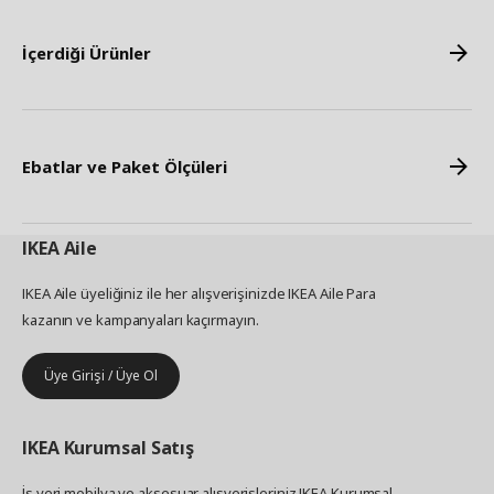
İçerdiği Ürünler
Ebatlar ve Paket Ölçüleri
IKEA
Aile
IKEA Aile üyeliğiniz ile her alışverişinizde IKEA Aile Para
kazanın ve kampanyaları kaçırmayın.
Üye Girişi / Üye Ol
IKEA
Kurumsal Satış
İş yeri mobilya ve aksesuar alışverişleriniz IKEA Kurumsal