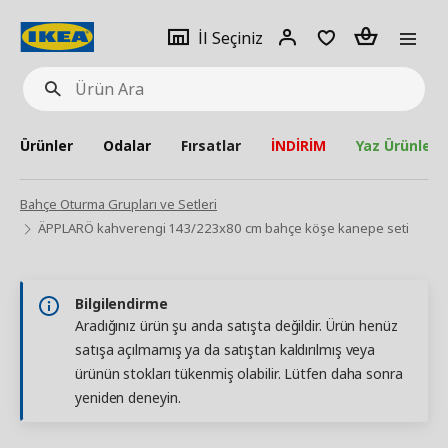
pat
İl
Giriş
Adet
İl Seçiniz
Ürün
seçiniz
Yap
Ara
Ürünler
Odalar
Fırsatlar
İNDİRİM
Yaz Ürünleri
Bahçe Oturma Grupları ve Setleri
ÄPPLARÖ kahverengi 143/223x80 cm bahçe köşe kanepe seti
Bilgilendirme
Aradığınız ürün şu anda satışta değildir. Ürün henüz
satışa açılmamış ya da satıştan kaldırılmış veya
ürünün stokları tükenmiş olabilir. Lütfen daha sonra
yeniden deneyin.