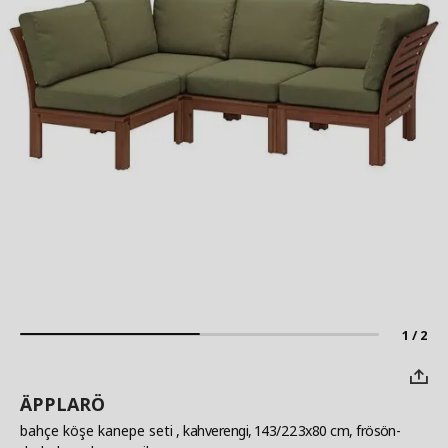
1 / 2
ÄPPLARÖ
bahçe köşe kanepe seti
, kahverengi, 143/223x80 cm, frösön-