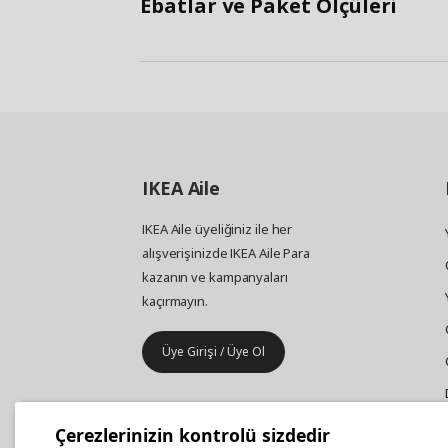
Ebatlar ve Paket Ölçüleri
IKEA
Aile
IKEA Aile üyeliğiniz ile her
alışverişinizde IKEA Aile Para
kazanın ve kampanyaları
kaçırmayın.
Üye Girişi / Üye Ol
IKEA
Kurumsal Satış
Çerezlerinizin kontrolü sizdedir