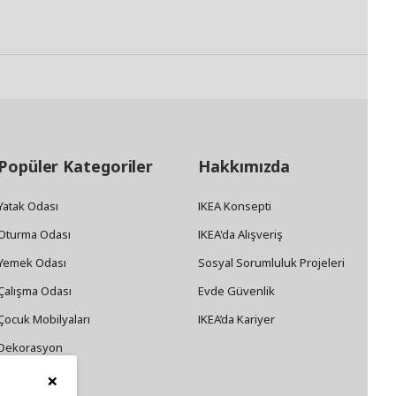
Popüler Kategoriler
Hakkımızda
Yatak Odası
IKEA Konsepti
Oturma Odası
IKEA'da Alışveriş
Yemek Odası
Sosyal Sorumluluk Projeleri
Çalışma Odası
Evde Güvenlik
Çocuk Mobilyaları
IKEA’da Kariyer
Dekorasyon
×
Züccaciye