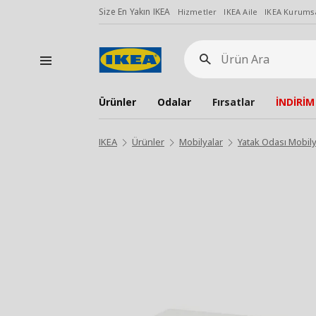
Size En Yakın IKEA
Hizmetler
IKEA Aile
IKEA Kurumsa
Ürün
Ara
Ürünler
Odalar
Fırsatlar
İNDİRİM
IKEA
Ürünler
Mobilyalar
Yatak Odası Mobily