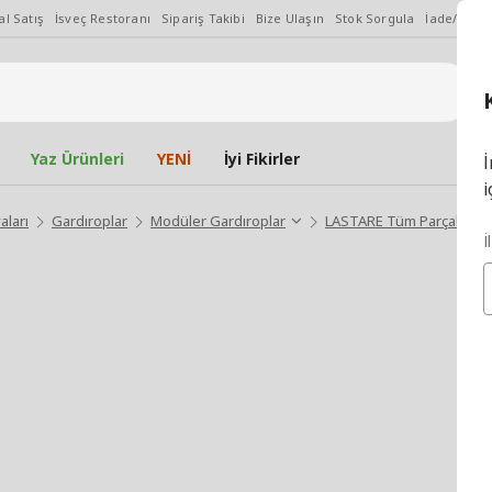
l Satış
İsveç Restoranı
Sipariş Takibi
Bize Ulaşın
Stok Sorgula
İade/Değiş
Yaz Ürünleri
YENİ
İyi Fikirler
İ
i
aları
Gardıroplar
Modüler Gardıroplar
LASTARE Tüm Parçalar
İ