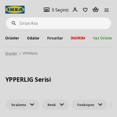
pat
İl
Giriş
Adet
İl Seçiniz
Ürün
seçiniz
Yap
Ara
Ürünler
Odalar
Fırsatlar
İNDİRİM
Yaz Ürünleri
Ürünler
YPPERLIG
YPPERLIG Serisi
Sıralama
Renk
Fonksiyon