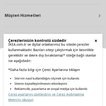
Müşteri Hizmetleri
Diğer
×
Çerezlerinizin kontrolü sizdedir
IKEA.com.tr ve dijital ortaklarımız bu sitede çerezler
kullanmaktadır. Bazıları siteyi çalıştırmak için kesinlikle
gereklidir ve devre dışı bırakılamaz* isteğe bağlı olanlar
Ka
ise aşağıdadır:
Konumunuzu Seçin
facebook
*Daha fazla bilgi için Çerez Ayarlarına tıklayın
twitter
instagram
pinterest
youtube
Site'nin nasıl kullanıldığını ölçmek için kullanılır.
İnternetten vereceğiniz siparişlerinizde size özel hizmet ve
Sitenin kişiselleştirilmesini etkinleştirir.
linkedin
içerikleri görebilmek için lütfen konumuzu seçin.
Reklamcılık, pazarlama ve sosyal medya için kullanılır.
Çerez ayarlarını özelleştirin ve Çerez Aydınlatma
İl seçiniz
Metni'ni okuyun
Enerji Politikası
Bilgi Güvenliği Politikası
Kalite Politikası