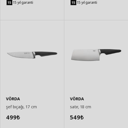
Ekle
Ekle
15 yıl garanti
15 yıl garanti
VÖRDA
VÖRDA
şef bıçağı, 17 cm
satır, 18 cm
499
549
₺
₺