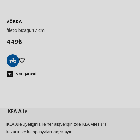
VÖRDA
fileto bıçağı, 17 cm
449
₺
Sepete
Ekle
15 yıl garanti
IKEA
Aile
IKEA Aile üyeliğiniz ile her alışverişinizde IKEA Aile Para
kazanın ve kampanyaları kaçırmayın.