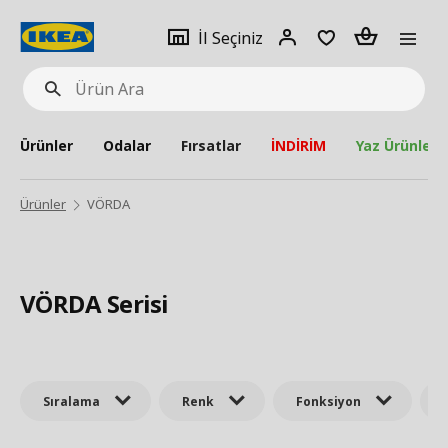
pat
İl
Giriş
Adet
İl Seçiniz
Ürün
seçiniz
Yap
Ara
Ürünler
Odalar
Fırsatlar
İNDİRİM
Yaz Ürünleri
Ürünler
VÖRDA
VÖRDA Serisi
Sıralama
Renk
Fonksiyon