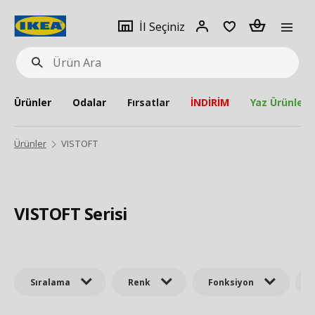
pat
İl
Giriş
Adet
İl Seçiniz
Ürün
seçiniz
Yap
Ara
Ürünler
Odalar
Fırsatlar
İNDİRİM
Yaz Ürünleri
Ürünler
VISTOFT
VISTOFT Serisi
Sıralama
Renk
Fonksiyon