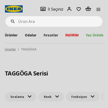
pat
İl
Giriş
Adet
İl Seçiniz
Ürün
seçiniz
Yap
Ara
Ürünler
Odalar
Fırsatlar
İNDİRİM
Yaz Ürünleri
Ürünler
TAGGÖGA
TAGGÖGA Serisi
Sıralama
Renk
Fonksiyon