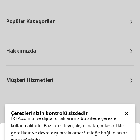
Popüler Kategoriler
Hakkımızda
Müşteri Hizmetleri
Diğer
×
Çerezlerinizin kontrolü sizdedir
IKEA.com.tr ve dijital ortaklarımız bu sitede çerezler
kullanmaktadır. Bazıları siteyi çalıştırmak için kesinlikle
gereklidir ve devre dışı bırakılamaz* isteğe bağlı olanlar
Ka
ise aşağıdadır: