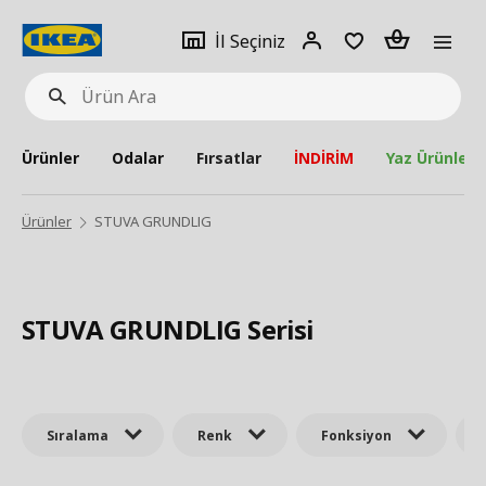
pat
İl
Giriş
Adet
İl Seçiniz
Ürün
seçiniz
Yap
Ara
Ürünler
Odalar
Fırsatlar
İNDİRİM
Yaz Ürünleri
Ürünler
STUVA GRUNDLIG
STUVA GRUNDLIG Serisi
Sıralama
Renk
Fonksiyon