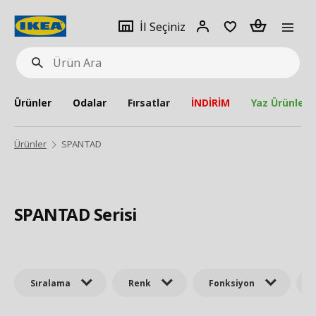
pat
İl
Giriş
Adet
İl Seçiniz
Ürün
seçiniz
Yap
Ara
Ürünler
Odalar
Fırsatlar
İNDİRİM
Yaz Ürünleri
Ürünler
SPANTAD
SPANTAD Serisi
Sıralama
Renk
Fonksiyon