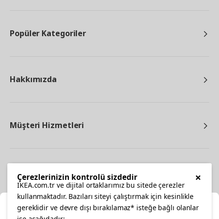
Popüler Kategoriler
Hakkımızda
Müşteri Hizmetleri
Diğer
×
Çerezlerinizin kontrolü sizdedir
IKEA.com.tr ve dijital ortaklarımız bu sitede çerezler
kullanmaktadır. Bazıları siteyi çalıştırmak için kesinlikle
gereklidir ve devre dışı bırakılamaz* isteğe bağlı olanlar
Ka
ise aşağıdadır: