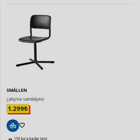
SMÄLLEN
çalışma sandalyesi
1.299
₺
Sepete
Ekle
110 kg'a kadar test