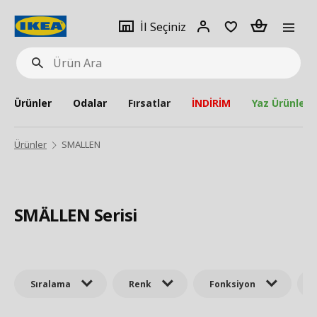
pat
İl
Giriş
Adet
İl Seçiniz
Ürün
seçiniz
Yap
Ara
Ürünler
Odalar
Fırsatlar
İNDİRİM
Yaz Ürünleri
Ürünler
SMALLEN
SMÄLLEN Serisi
Sıralama
Renk
Fonksiyon