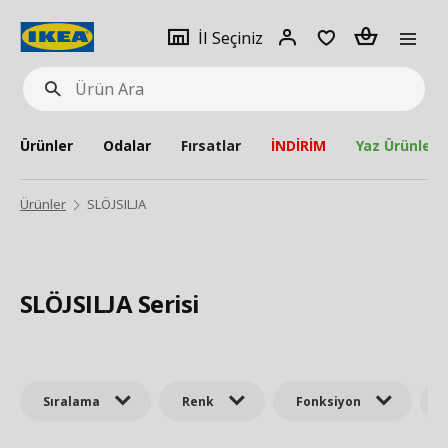
pat
İl
Giriş
Adet
İl Seçiniz
Ürün
seçiniz
Yap
Ara
Ürünler
Odalar
Fırsatlar
İNDİRİM
Yaz Ürünleri
Ürünler
SLÖJSILJA
SLÖJSILJA Serisi
Sıralama
Renk
Fonksiyon