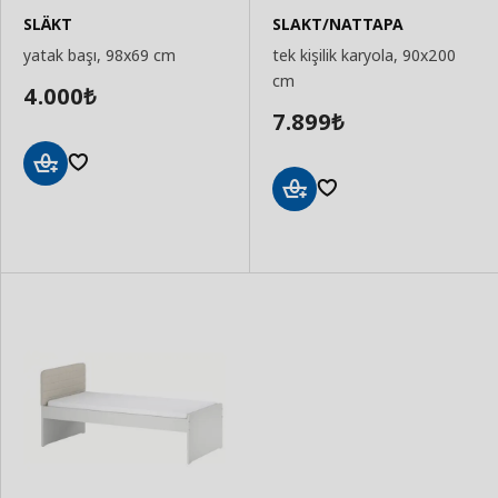
SLÄKT
SLAKT/NATTAPA
yatak başı, 98x69 cm
tek kişilik karyola, 90x200
cm
4.000
₺
7.899
₺
Sepete
Ekle
Sepete
Ekle