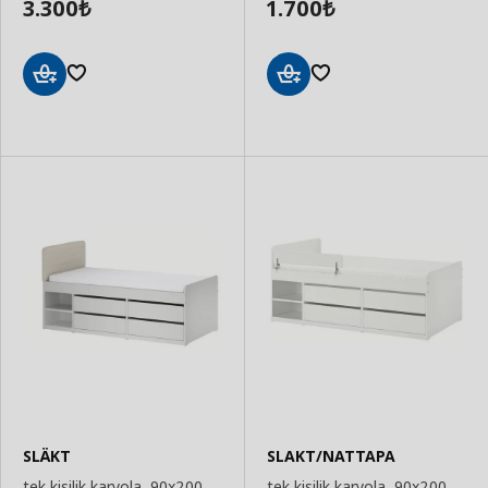
3.300
1.700
₺
₺
Sepete
Sepete
Ekle
Ekle
SLÄKT
SLAKT/NATTAPA
tek kişilik karyola, 90x200
tek kişilik karyola, 90x200