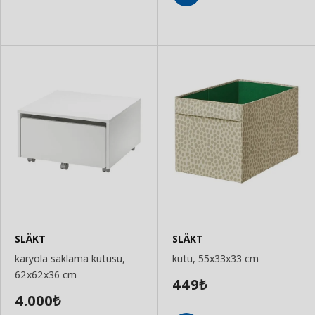
Ekle
Sepete
Ekle
SLÄKT
SLÄKT
karyola saklama kutusu,
kutu, 55x33x33 cm
62x62x36 cm
449
₺
4.000
₺