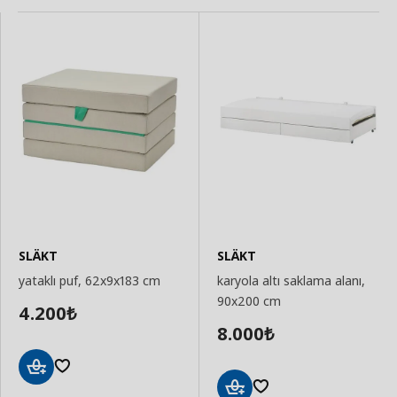
SLÄKT
SLÄKT
yataklı puf, 62x9x183 cm
karyola altı saklama alanı,
90x200 cm
4.200
₺
8.000
₺
Sepete