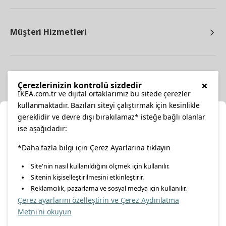
Müşteri Hizmetleri
Diğer
×
Çerezlerinizin kontrolü sizdedir
IKEA.com.tr ve dijital ortaklarımız bu sitede çerezler
kullanmaktadır. Bazıları siteyi çalıştırmak için kesinlikle
gereklidir ve devre dışı bırakılamaz* isteğe bağlı olanlar
Ka
ise aşağıdadır:
Konumunuzu Seçin
facebook
*Daha fazla bilgi için Çerez Ayarlarına tıklayın
twitter
instagram
pinterest
youtube
Site'nin nasıl kullanıldığını ölçmek için kullanılır.
İnternetten vereceğiniz siparişlerinizde size özel hizmet ve
Sitenin kişiselleştirilmesini etkinleştirir.
linkedin
içerikleri görebilmek için lütfen konumuzu seçin.
Reklamcılık, pazarlama ve sosyal medya için kullanılır.
Çerez ayarlarını özelleştirin ve Çerez Aydınlatma
İl seçiniz
Metni'ni okuyun
Enerji Politikası
Bilgi Güvenliği Politikası
Kalite Politikası