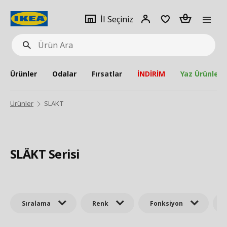
pat
İl
Giriş
Adet
İl Seçiniz
Ürün
seçiniz
Yap
Ara
Ürünler
Odalar
Fırsatlar
İNDİRİM
Yaz Ürünleri
Ürünler
SLAKT
SLÄKT Serisi
Sıralama
Renk
Fonksiyon