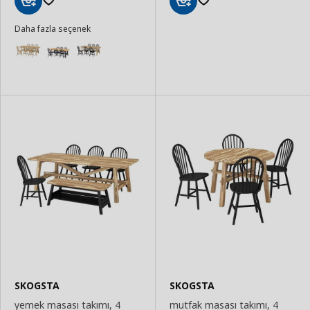
Sepete
Sepete
Daha fazla seçenek
Ekle
Ekle
SKOGSTA
SKOGSTA
yemek masası takımı, 4
mutfak masası takımı, 4