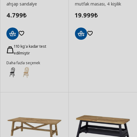
ahşap sandalye
mutfak masası, 4 kişilik
4.799
19.999
₺
₺
Sepete
Sepete
Ekle
110 kg'a kadar test
Ekle
edilmiştir
Daha fazla seçenek