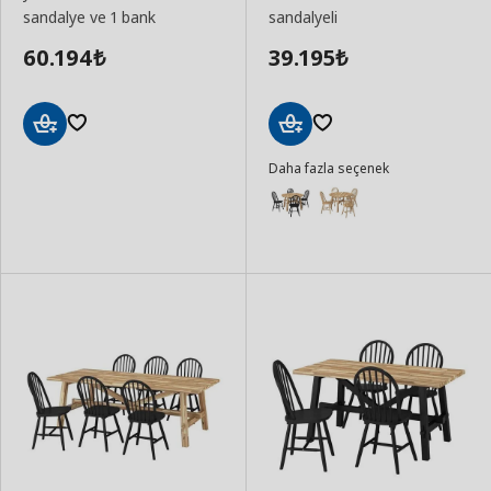
sandalye ve 1 bank
sandalyeli
60.194
39.195
₺
₺
Sepete
Sepete
Daha fazla seçenek
Ekle
Ekle