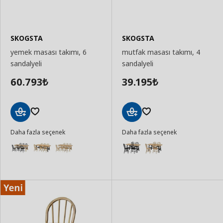
SKOGSTA
SKOGSTA
yemek masası takımı, 6
mutfak masası takımı, 4
sandalyeli
sandalyeli
60.793
39.195
₺
₺
Sepete
Sepete
Daha fazla seçenek
Daha fazla seçenek
Ekle
Ekle