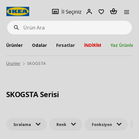
pat
İl
Giriş
Adet
İl Seçiniz
Ürün
seçiniz
Yap
Ara
Ürünler
Odalar
Fırsatlar
İNDİRİM
Yaz Ürünleri
Ürünler
SKOGSTA
SKOGSTA Serisi
Sıralama
Renk
Fonksiyon