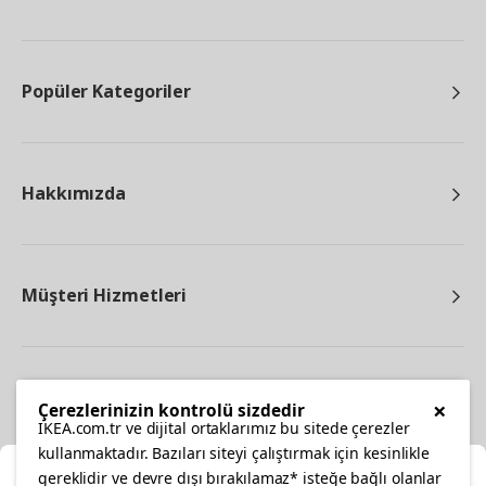
Popüler Kategoriler
Hakkımızda
Müşteri Hizmetleri
Diğer
×
Çerezlerinizin kontrolü sizdedir
IKEA.com.tr ve dijital ortaklarımız bu sitede çerezler
kullanmaktadır. Bazıları siteyi çalıştırmak için kesinlikle
gereklidir ve devre dışı bırakılamaz* isteğe bağlı olanlar
Ka