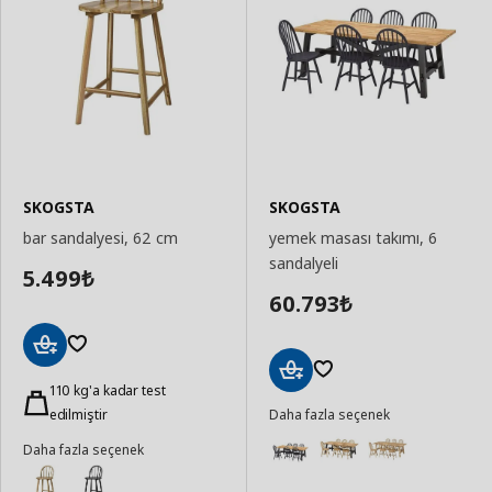
SKOGSTA
SKOGSTA
bar sandalyesi, 62 cm
yemek masası takımı, 6
sandalyeli
5.499
₺
60.793
₺
Sepete
Ekle
110 kg'a kadar test
Sepete
edilmiştir
Daha fazla seçenek
Ekle
Daha fazla seçenek