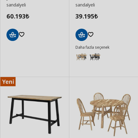
sandalyeli
sandalyeli
60.193
39.195
₺
₺
Sepete
Sepete
Daha fazla seçenek
Ekle
Ekle