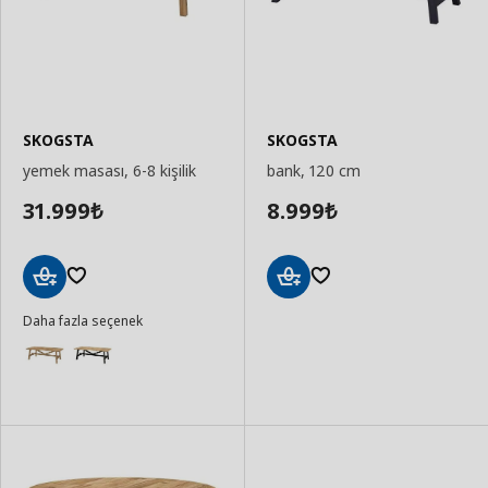
SKOGSTA
SKOGSTA
yemek masası, 6-8 kişilik
bank, 120 cm
31.999
8.999
₺
₺
Sepete
Sepete
Daha fazla seçenek
Ekle
Ekle