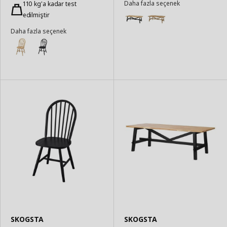
Daha fazla seçenek
Ekle
110 kg'a kadar test
Ekle
edilmiştir
Daha fazla seçenek
SKOGSTA
SKOGSTA