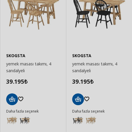
SKOGSTA
SKOGSTA
yemek masası takımı, 4
yemek masası takımı, 4
sandalyeli
sandalyeli
39.195
39.195
₺
₺
Sepete
Sepete
Daha fazla seçenek
Daha fazla seçenek
Ekle
Ekle