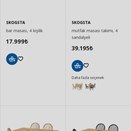
SKOGSTA
SKOGSTA
bar masası, 4 kişilik
mutfak masası takımı, 4
sandalyeli
17.999
₺
39.195
₺
Sepete
Ekle
Sepete
Daha fazla seçenek
Ekle