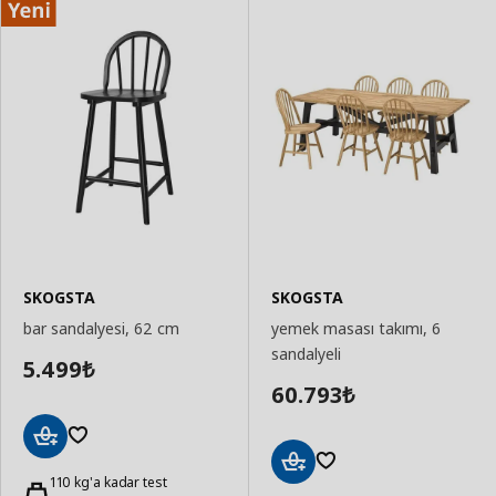
SKOGSTA
SKOGSTA
bar sandalyesi, 62 cm
yemek masası takımı, 6
sandalyeli
5.499
₺
60.793
₺
Sepete
Ekle
110 kg'a kadar test
Sepete