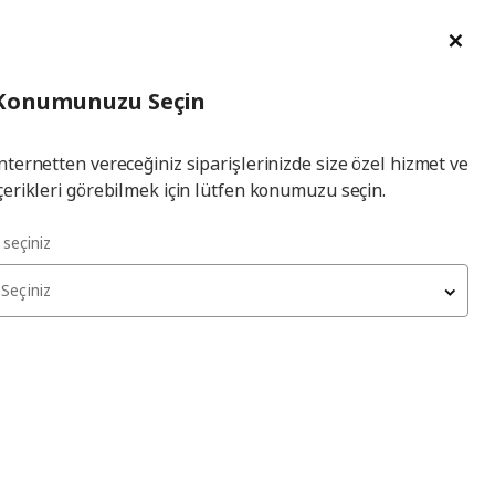
im Talebi
English
Ka
İl
Giriş
Ade
İl Seçiniz
Hej! Üye Girişi / Üye Ol
Konumunuzu Seçin
seçiniz
Yap
nternetten vereceğiniz siparişlerinizde size özel hizmet ve
çerikleri görebilmek için lütfen konumuzu seçin.
l seçiniz
Seçiniz