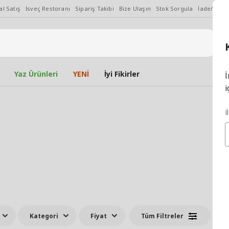
l Satış
İsveç Restoranı
Sipariş Takibi
Bize Ulaşın
Stok Sorgula
İade/Değiş
Yaz Ürünleri
YENİ
İyi Fikirler
İ
i
İ
Kategori
Fiyat
Tüm Filtreler