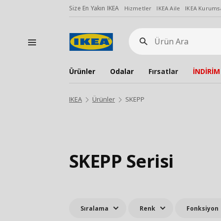
Size En Yakın IKEA
Hizmetler
IKEA Aile
IKEA Kurumsa
Ürün
Ara
Ürünler
Odalar
Fırsatlar
İNDİRİM
IKEA
Ürünler
SKEPP
SKEPP Serisi
Sıralama
Renk
Fonksiyon