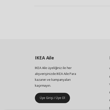
IKEA
Aile
IKEA Aile üyeliğiniz ile her
alışverişinizde IKEA Aile Para
kazanın ve kampanyaları
kaçırmayın.
Üye Girişi / Üye Ol