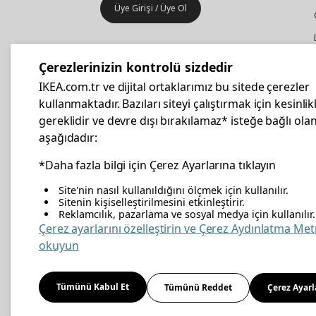
Üye Girişi / Üye Ol
IKEA
Kurumsal Satış
Çerezlerinizin kontrolü sizdedir
İş yeri mobilya ve aksesuar
IKEA.com.tr ve dijital ortaklarımız bu sitede çerezler
alışverişleriniz IKEA Kurumsal Kart
kullanmaktadır. Bazıları siteyi çalıştırmak için kesinlik
ile daha hesaplı.
gereklidir ve devre dışı bırakılamaz* isteğe bağlı olan
aşağıdadır:
Hemen Başvurun
*Daha fazla bilgi için Çerez Ayarlarına tıklayın
Site'nin nasıl kullanıldığını ölçmek için kullanılır.
Sitenin kişiselleştirilmesini etkinleştirir.
Reklamcılık, pazarlama ve sosyal medya için kullanılır.
facebook
twitter
instagram
pinterest
youtube
link
Çerez ayarlarını özelleştirin ve Çerez Aydınlatma Met
okuyun
Enerji Politikası
Bilgi Güvenliği Politikası
Kalite 
Tümünü Kabul Et
Tümünü Reddet
Çerez Ayarl
Kişisel Verilerin Korunması
Çerez Politikası