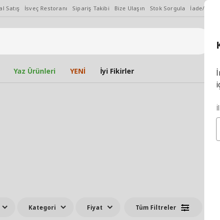
l Satış
İsveç Restoranı
Sipariş Takibi
Bize Ulaşın
Stok Sorgula
İade/Değiş
Yaz Ürünleri
YENİ
İyi Fikirler
İ
i
İ
Kategori
Fiyat
Tüm Filtreler