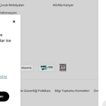
Çocuk Mobilyaları
IKEA’da Kariyer
Dekorasyon
×
Züccaciye
le
lar ise
edin
ni'ni
Politikası
Gıda Güvenliği Politikası
Bilgi Toplumu Hizmetleri
Önemli B
arı