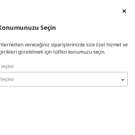
im Talebi
English
Ka
İl
Giriş
Ade
İl Seçiniz
Hej! Üye Girişi / Üye Ol
Konumunuzu Seçin
seçiniz
Yap
nternetten vereceğiniz siparişlerinizde size özel hizmet ve
çerikleri görebilmek için lütfen konumuzu seçin.
l seçiniz
Seçiniz