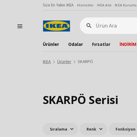
Size En Yakın IKEA
Hizmetler
IKEA Aile
IKEA Kurumsa
Ürün
Ara
Ürünler
Odalar
Fırsatlar
İNDİRİM
IKEA
Ürünler
SKARPÖ
SKARPÖ Serisi
Sıralama
Renk
Fonksiyon