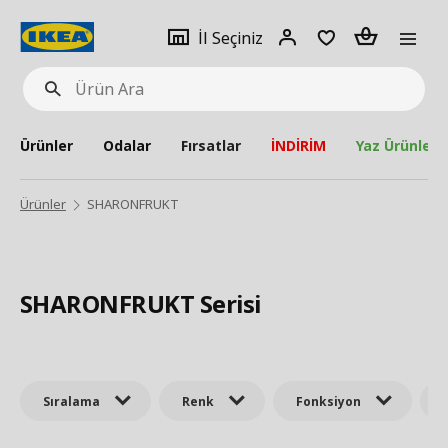
pat
İl
Giriş
Adet
İl Seçiniz
Ürün
seçiniz
Yap
Ara
Ürünler
Odalar
Fırsatlar
İNDİRİM
Yaz Ürünleri
Ürünler
SHARONFRUKT
SHARONFRUKT Serisi
Sıralama
Renk
Fonksiyon