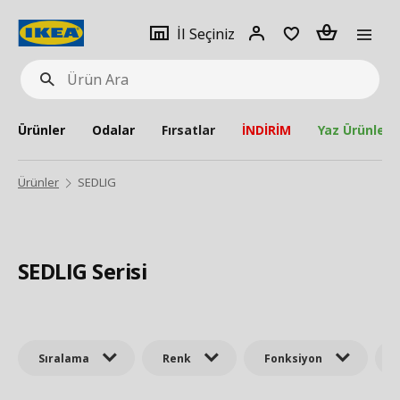
pat
İl
Giriş
Adet
İl Seçiniz
Ürün
seçiniz
Yap
Ara
Ürünler
Odalar
Fırsatlar
İNDİRİM
Yaz Ürünleri
Ürünler
SEDLIG
SEDLIG Serisi
Sıralama
Renk
Fonksiyon