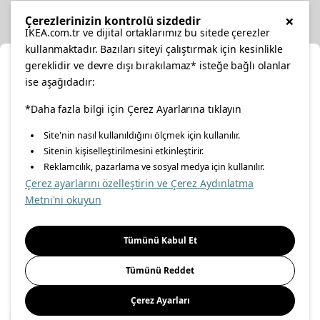
Diğer
×
Çerezlerinizin kontrolü sizdedir
IKEA.com.tr ve dijital ortaklarımız bu sitede çerezler
kullanmaktadır. Bazıları siteyi çalıştırmak için kesinlikle
gereklidir ve devre dışı bırakılamaz* isteğe bağlı olanlar
Ka
ise aşağıdadır:
Konumunuzu Seçin
facebook
*Daha fazla bilgi için Çerez Ayarlarına tıklayın
twitter
instagram
pinterest
youtube
Site'nin nasıl kullanıldığını ölçmek için kullanılır.
İnternetten vereceğiniz siparişlerinizde size özel hizmet ve
Sitenin kişiselleştirilmesini etkinleştirir.
linkedin
içerikleri görebilmek için lütfen konumuzu seçin.
Reklamcılık, pazarlama ve sosyal medya için kullanılır.
Çerez ayarlarını özelleştirin ve Çerez Aydınlatma
İl seçiniz
Metni'ni okuyun
Enerji Politikası
Bilgi Güvenliği Politikası
Kalite Politikası
Seçiniz
Gıda Güvenliği Politikası
Bilgi Toplumu Hizmetleri
Tümünü Kabul Et
Önemli Bilgilendirme
İnternet Sitesi Gizlilik Politikası
Tümünü Reddet
Kişisel Verilerin Korunması
Çerez Politikası
Çerez Ayarları
Kaydet
© Inter IKEA Systems B.V 1999-
2026