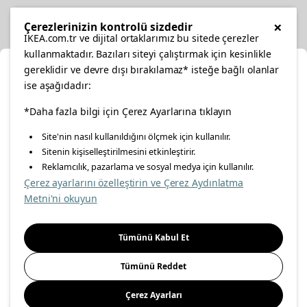
Diğer
×
Çerezlerinizin kontrolü sizdedir
IKEA.com.tr ve dijital ortaklarımız bu sitede çerezler
kullanmaktadır. Bazıları siteyi çalıştırmak için kesinlikle
gereklidir ve devre dışı bırakılamaz* isteğe bağlı olanlar
Ka
ise aşağıdadır:
Konumunuzu Seçin
facebook
*Daha fazla bilgi için Çerez Ayarlarına tıklayın
twitter
instagram
pinterest
youtube
Site'nin nasıl kullanıldığını ölçmek için kullanılır.
İnternetten vereceğiniz siparişlerinizde size özel hizmet ve
Sitenin kişiselleştirilmesini etkinleştirir.
linkedin
içerikleri görebilmek için lütfen konumuzu seçin.
Reklamcılık, pazarlama ve sosyal medya için kullanılır.
Çerez ayarlarını özelleştirin ve Çerez Aydınlatma
İl seçiniz
Metni'ni okuyun
Enerji Politikası
Bilgi Güvenliği Politikası
Kalite Politikası
Seçiniz
Gıda Güvenliği Politikası
Bilgi Toplumu Hizmetleri
Tümünü Kabul Et
Önemli Bilgilendirme
İnternet Sitesi Gizlilik Politikası
Tümünü Reddet
Kişisel Verilerin Korunması
Çerez Politikası
Çerez Ayarları
Kaydet
© Inter IKEA Systems B.V 1999-
2026