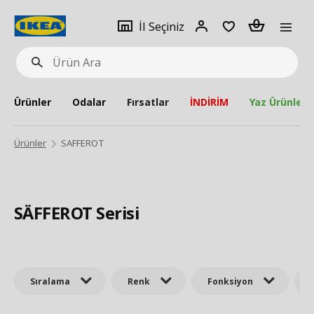
pat
İl
Giriş
Adet
İl Seçiniz
Ürün
seçiniz
Yap
Ara
Ürünler
Odalar
Fırsatlar
İNDİRİM
Yaz Ürünleri
Ürünler
SAFFEROT
SÄFFEROT Serisi
Sıralama
Renk
Fonksiyon