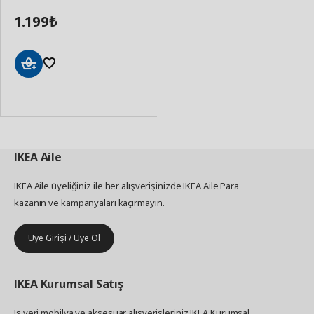
1.199
₺
Sepete
Ekle
IKEA
Aile
IKEA Aile üyeliğiniz ile her alışverişinizde IKEA Aile Para
kazanın ve kampanyaları kaçırmayın.
Üye Girişi / Üye Ol
IKEA
Kurumsal Satış
İş yeri mobilya ve aksesuar alışverişleriniz IKEA Kurumsal