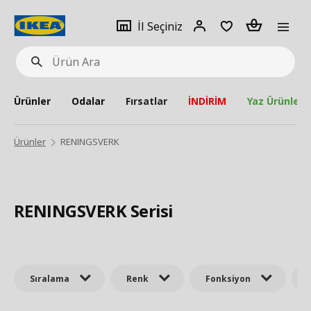
pat
İl
Giriş
Adet
İl Seçiniz
Ürün
seçiniz
Yap
Ara
Ürünler
Odalar
Fırsatlar
İNDİRİM
Yaz Ürünleri
Ürünler
RENINGSVERK
RENINGSVERK Serisi
Sıralama
Renk
Fonksiyon