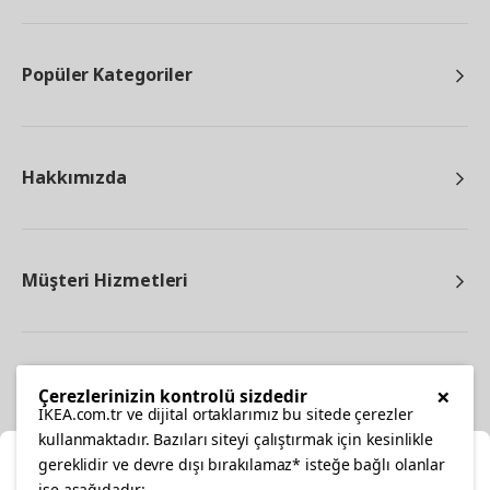
Popüler Kategoriler
Hakkımızda
Müşteri Hizmetleri
Diğer
×
Çerezlerinizin kontrolü sizdedir
IKEA.com.tr ve dijital ortaklarımız bu sitede çerezler
kullanmaktadır. Bazıları siteyi çalıştırmak için kesinlikle
gereklidir ve devre dışı bırakılamaz* isteğe bağlı olanlar
Ka
ise aşağıdadır: