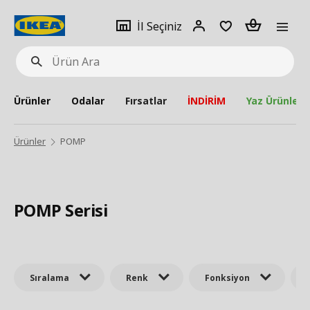
pat
İl
Giriş
Adet
İl Seçiniz
Ürün
seçiniz
Yap
Ara
Ürünler
Odalar
Fırsatlar
İNDİRİM
Yaz Ürünleri
Ürünler
POMP
POMP Serisi
Sıralama
Renk
Fonksiyon