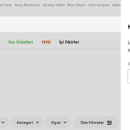
l Satış
İsveç Restoranı
Sipariş Takibi
Bize Ulaşın
Stok Sorgula
İade/Değiş
Yaz Ürünleri
YENİ
İyi Fikirler
İ
i
İ
Kategori
Fiyat
Tüm Filtreler