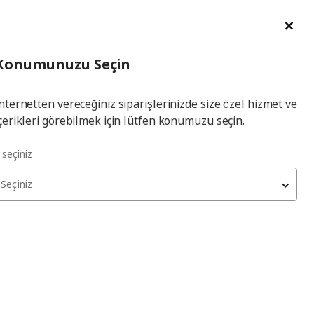
im Talebi
English
Ka
İl
Giriş
Ade
İl Seçiniz
Hej! Üye Girişi / Üye Ol
Konumunuzu Seçin
seçiniz
Yap
nternetten vereceğiniz siparişlerinizde size özel hizmet ve
çerikleri görebilmek için lütfen konumuzu seçin.
l seçiniz
Seçiniz