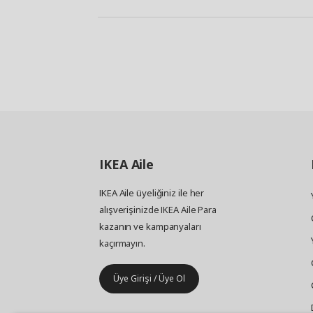
IKEA
Aile
IKEA Aile üyeliğiniz ile her
alışverişinizde IKEA Aile Para
kazanın ve kampanyaları
kaçırmayın.
Üye Girişi / Üye Ol