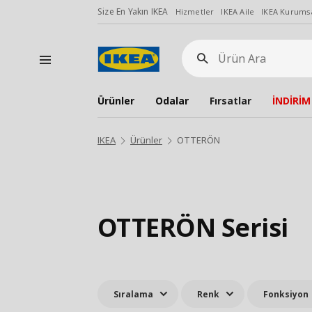
Size En Yakın IKEA
Hizmetler
IKEA Aile
IKEA Kurumsa
Ürün
Ara
Ürünler
Odalar
Fırsatlar
İNDİRİM
IKEA
Ürünler
OTTERÖN
OTTERÖN Serisi
Sıralama
Renk
Fonksiyon