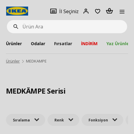
pat
İl
Giriş
Adet
İl Seçiniz
Ürün
seçiniz
Yap
Ara
Ürünler
Odalar
Fırsatlar
İNDİRİM
Yaz Ürünleri
Ürünler
MEDKAMPE
MEDKÄMPE Serisi
Sıralama
Renk
Fonksiyon