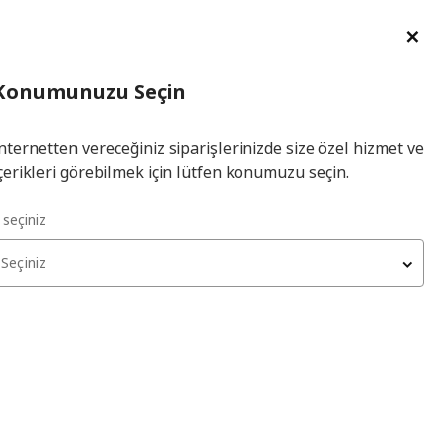
im Talebi
English
Ka
İl
Giriş
Ade
İl Seçiniz
Hej! Üye Girişi / Üye Ol
Konumunuzu Seçin
seçiniz
Yap
nternetten vereceğiniz siparişlerinizde size özel hizmet ve
çerikleri görebilmek için lütfen konumuzu seçin.
l seçiniz
Seçiniz