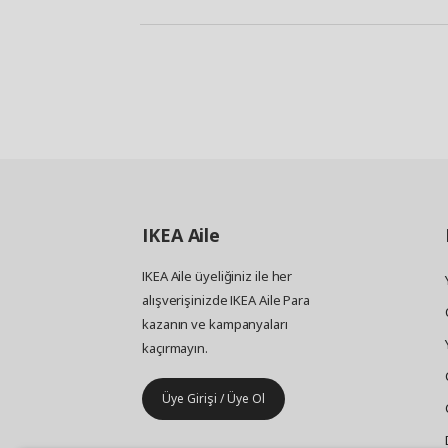
IKEA
Aile
IKEA Aile üyeliğiniz ile her
alışverişinizde IKEA Aile Para
kazanın ve kampanyaları
kaçırmayın.
Üye Girişi / Üye Ol