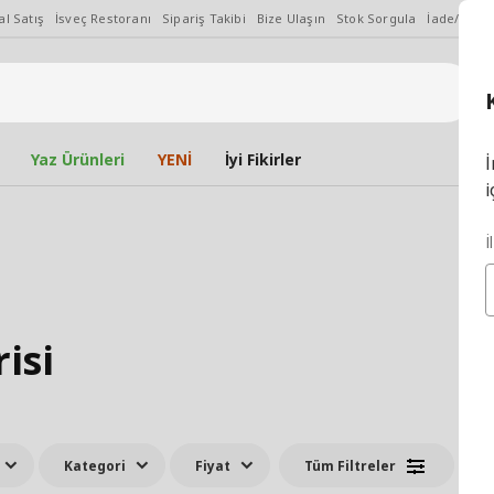
l Satış
İsveç Restoranı
Sipariş Takibi
Bize Ulaşın
Stok Sorgula
İade/Değiş
Yaz Ürünleri
YENİ
İyi Fikirler
İ
i
İ
isi
Kategori
Fiyat
Tüm Filtreler