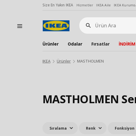
Size En Yakın IKEA
Hizmetler
IKEA Aile
IKEA Kurumsa
Ürün
Ara
Ürünler
Odalar
Fırsatlar
İNDİRİM
IKEA
Ürünler
MASTHOLMEN
MASTHOLMEN Ser
Sıralama
Renk
Fonksiyon