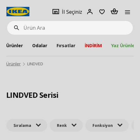
pat
İl
Giriş
Adet
İl Seçiniz
Ürün
seçiniz
Yap
Ara
Ürünler
Odalar
Fırsatlar
İNDİRİM
Yaz Ürünleri
Ürünler
LINDVED
LINDVED Serisi
Sıralama
Renk
Fonksiyon