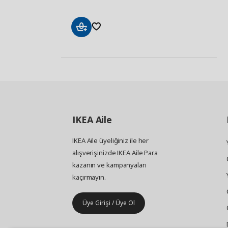
Sepete
Ekle
IKEA
Aile
IKEA Aile üyeliğiniz ile her
alışverişinizde IKEA Aile Para
kazanın ve kampanyaları
kaçırmayın.
Üye Girişi / Üye Ol