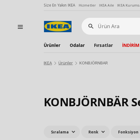
Size En Yakın IKEA
Hizmetler
IKEA Aile
IKEA Kurumsa
Ürün
Ara
Ürünler
Odalar
Fırsatlar
İNDİRİM
IKEA
Ürünler
KONBJÖRNBAR
KONBJÖRNBÄR Se
Sıralama
Renk
Fonksiyon