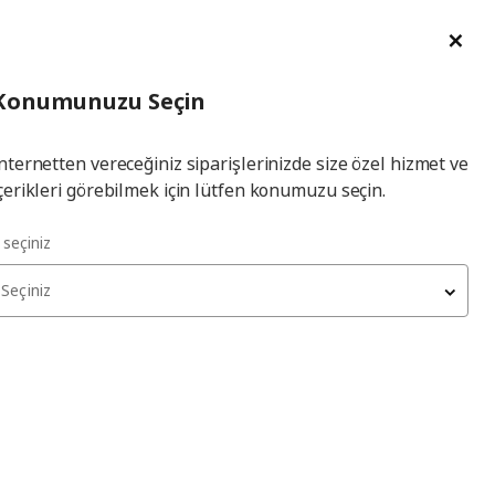
im Talebi
English
Ka
İl
Giriş
Ade
İl Seçiniz
Hej! Üye Girişi / Üye Ol
Konumunuzu Seçin
seçiniz
Yap
nternetten vereceğiniz siparişlerinizde size özel hizmet ve
çerikleri görebilmek için lütfen konumuzu seçin.
l seçiniz
Seçiniz