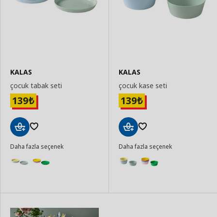
KALAS
KALAS
çocuk tabak seti
çocuk kase seti
139
139
₺
₺
Sepete
Sepete
Daha fazla seçenek
Daha fazla seçenek
Ekle
Ekle