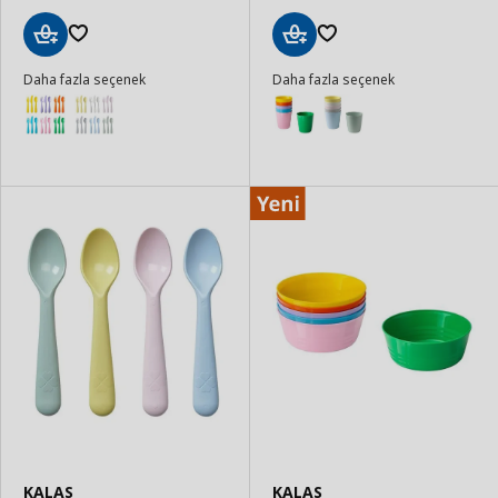
Sepete
Sepete
Daha fazla seçenek
Daha fazla seçenek
Ekle
Ekle
KALAS
KALAS