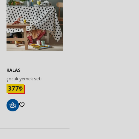
KALAS
çocuk yemek seti
377
₺
Sepete
Ekle