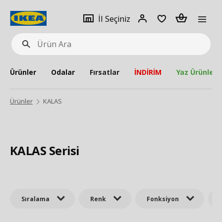
pat
İl
Giriş
Adet
İl Seçiniz
Ürün
seçiniz
Yap
Ara
Ürünler
Odalar
Fırsatlar
İNDİRİM
Yaz Ürünleri
Ürünler
KALAS
KALAS Serisi
Sıralama
Renk
Fonksiyon