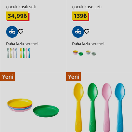
çocuk kaşık seti
çocuk kase seti
34,99
139
₺
₺
Sepete
Sepete
Daha fazla seçenek
Daha fazla seçenek
Ekle
Ekle