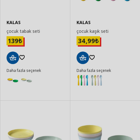
KALAS
KALAS
çocuk tabak seti
çocuk kaşık seti
139
34,99
₺
₺
Sepete
Sepete
Daha fazla seçenek
Daha fazla seçenek
Ekle
Ekle