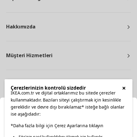
Hakkımızda
Müşteri Hizmetleri
Diğer
×
Çerezlerinizin kontrolü sizdedir
IKEA.com.tr ve dijital ortaklarımız bu sitede çerezler
kullanmaktadır. Bazıları siteyi çalıştırmak için kesinlikle
gereklidir ve devre dışı bırakılamaz* isteğe bağlı olanlar
Ka
ise aşağıdadır:
Konumunuzu Seçin
facebook
*Daha fazla bilgi için Çerez Ayarlarına tıklayın
twitter
instagram
pinterest
youtube
Site'nin nasıl kullanıldığını ölçmek için kullanılır.