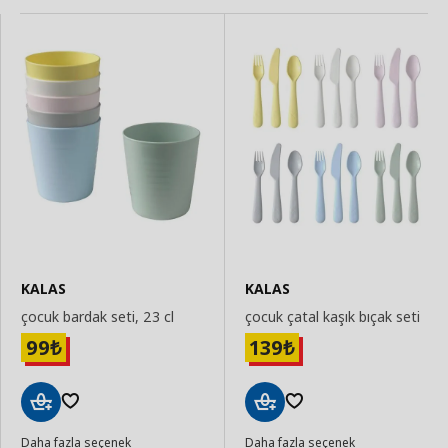
KALAS
KALAS
çocuk bardak seti, 23 cl
çocuk çatal kaşık bıçak seti
99
139
₺
₺
Sepete
Sepete
Daha fazla seçenek
Daha fazla seçenek
Ekle
Ekle