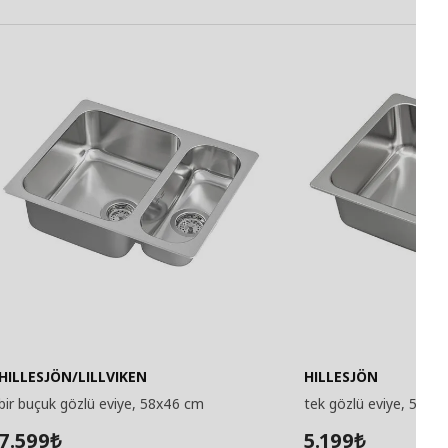
HILLESJÖN/LILLVIKEN
HILLESJÖN
bir buçuk gözlü eviye, 58x46 cm
tek gözlü eviye, 56x4
7.599
5.199
₺
₺