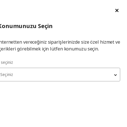
im Talebi
English
Ka
İl
Giriş
Ade
İl Seçiniz
Hej! Üye Girişi / Üye Ol
Konumunuzu Seçin
seçiniz
Yap
nternetten vereceğiniz siparişlerinizde size özel hizmet ve
çerikleri görebilmek için lütfen konumuzu seçin.
l seçiniz
Seçiniz