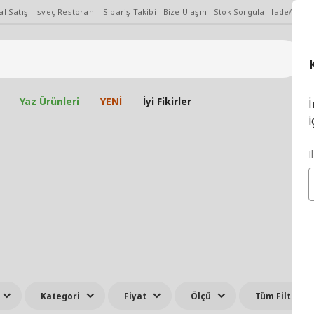
l Satış
İsveç Restoranı
Sipariş Takibi
Bize Ulaşın
Stok Sorgula
İade/Değiş
Yaz Ürünleri
YENİ
İyi Fikirler
İ
i
İ
Kategori
Fiyat
Ölçü
Tüm Filtreler