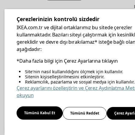
IKEA
Kurumsal Satış
Çerezlerinizin kontrolü sizdedir
İş yeri mobilya ve aksesuar
IKEA.com.tr ve dijital ortaklarımız bu sitede çerezler
alışverişleriniz IKEA Kurumsal Kart
kullanmaktadır. Bazıları siteyi çalıştırmak için kesinlik
ile daha hesaplı.
gereklidir ve devre dışı bırakılamaz* isteğe bağlı olan
aşağıdadır:
Hemen Başvurun
*Daha fazla bilgi için Çerez Ayarlarına tıklayın
Site'nin nasıl kullanıldığını ölçmek için kullanılır.
Sitenin kişiselleştirilmesini etkinleştirir.
Reklamcılık, pazarlama ve sosyal medya için kullanılır.
facebook
twitter
instagram
pinterest
youtube
link
Çerez ayarlarını özelleştirin ve Çerez Aydınlatma Met
okuyun
Enerji Politikası
Bilgi Güvenliği Politikası
Kalite 
Tümünü Kabul Et
Tümünü Reddet
Çerez Ayarl
Kişisel Verilerin Korunması
Çerez Politikası
© Inter IKEA Systems B.V 1999-
2026
Site Creation & Technology
by
MagiClick Digital 