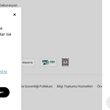
Dekorasyon
×
Züccaciye
le
lar ise
edin
ni'ni
Politikası
Gıda Güvenliği Politikası
Bilgi Toplumu Hizmetleri
Önemli B
arı
Solutions