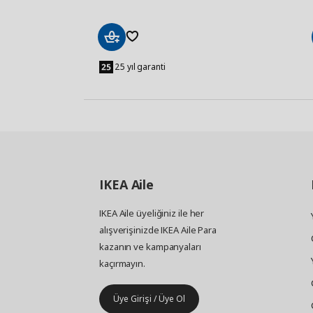
Sepete
Ekle
25 yıl garanti
IKEA
Aile
IKEA Aile üyeliğiniz ile her
alışverişinizde IKEA Aile Para
kazanın ve kampanyaları
kaçırmayın.
Üye Girişi / Üye Ol