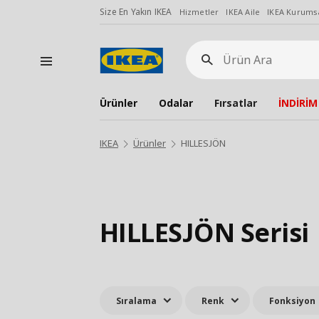
Size En Yakın IKEA
Hizmetler
IKEA Aile
IKEA Kurumsa
Ürün
Ara
Ürünler
Odalar
Fırsatlar
İNDİRİM
IKEA
Ürünler
HILLESJÖN
HILLESJÖN Serisi
Sıralama
Renk
Fonksiyon