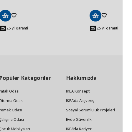
Sepete
Sepete
Ekle
Ekle
25 yıl garanti
25 yıl garanti
Popüler Kategoriler
Hakkımızda
Yatak Odası
IKEA Konsepti
Oturma Odası
IKEA'da Alışveriş
Yemek Odası
Sosyal Sorumluluk Projeleri
Çalışma Odası
Evde Güvenlik
Çocuk Mobilyaları
IKEA’da Kariyer