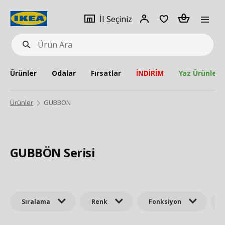
pat
İl
Giriş
Adet
İl Seçiniz
Ürün
seçiniz
Yap
Ara
Ürünler
Odalar
Fırsatlar
İNDİRİM
Yaz Ürünleri
Ürünler
GUBBON
GUBBÖN Serisi
Sıralama
Renk
Fonksiyon