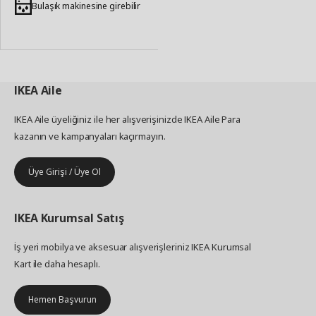
Ekle
Bulaşık makinesine girebilir
IKEA
Aile
IKEA Aile üyeliğiniz ile her alışverişinizde IKEA Aile Para
kazanın ve kampanyaları kaçırmayın.
Üye Girişi / Üye Ol
IKEA
Kurumsal Satış
İş yeri mobilya ve aksesuar alışverişleriniz IKEA Kurumsal
Kart ile daha hesaplı.
Hemen Başvurun