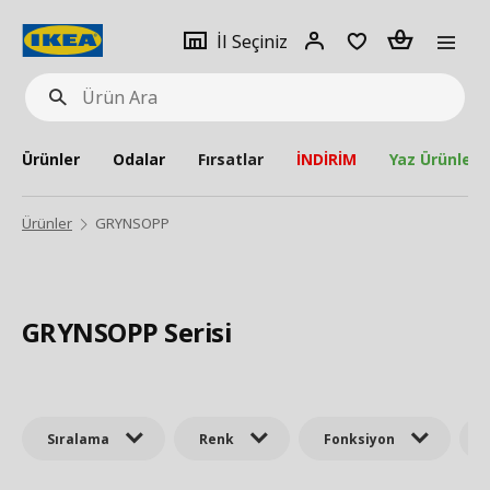
pat
İl
Giriş
Adet
İl Seçiniz
Ürün
seçiniz
Yap
Ara
Ürünler
Odalar
Fırsatlar
İNDİRİM
Yaz Ürünleri
Ürünler
GRYNSOPP
GRYNSOPP Serisi
Sıralama
Renk
Fonksiyon