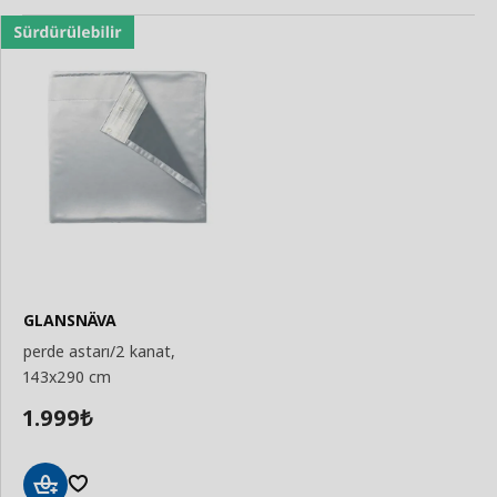
GLANSNÄVA
perde astarı/2 kanat,
143x290 cm
1.999
₺