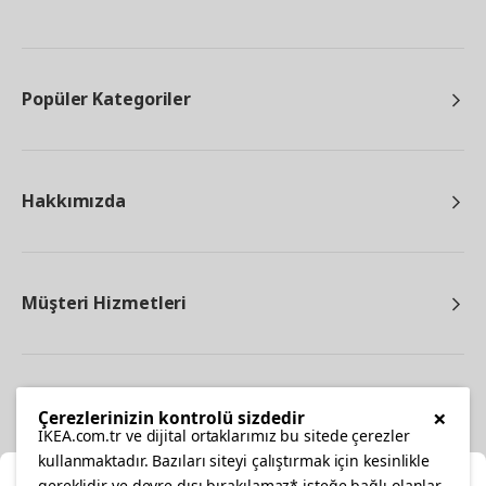
Popüler Kategoriler
Hakkımızda
Müşteri Hizmetleri
Diğer
×
Çerezlerinizin kontrolü sizdedir
IKEA.com.tr ve dijital ortaklarımız bu sitede çerezler
kullanmaktadır. Bazıları siteyi çalıştırmak için kesinlikle
gereklidir ve devre dışı bırakılamaz* isteğe bağlı olanlar