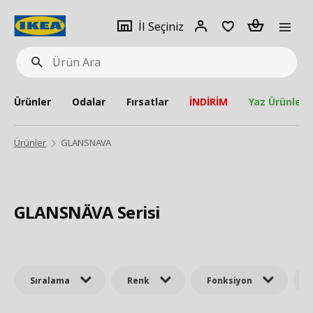
pat
İl
Giriş
Adet
İl Seçiniz
Ürün
seçiniz
Yap
Ara
Ürünler
Odalar
Fırsatlar
İNDİRİM
Yaz Ürünleri
Ürünler
GLANSNAVA
GLANSNÄVA Serisi
Sıralama
Renk
Fonksiyon