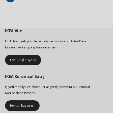
Sepete
Ekle
IKEA
Aile
IKEA Aile üyeliğiniz ile her alışverişinizde IKEA Aile Para
kazanın ve kampanyaları kaçırmayın.
Üye Girişi / Üye Ol
IKEA
Kurumsal Satış
İş yeri mobilya ve aksesuar alışverişleriniz IKEA Kurumsal
Kart ile daha hesaplı.
Hemen Başvurun