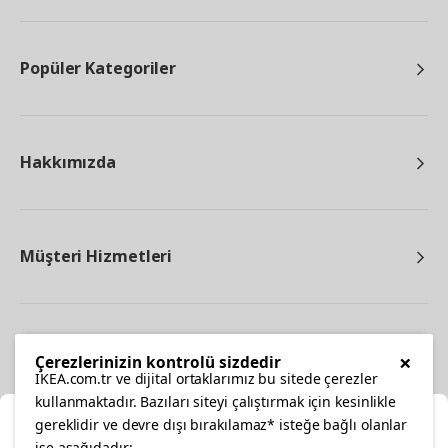
Popüler Kategoriler
Hakkımızda
Müşteri Hizmetleri
Diğer
×
Çerezlerinizin kontrolü sizdedir
IKEA.com.tr ve dijital ortaklarımız bu sitede çerezler
kullanmaktadır. Bazıları siteyi çalıştırmak için kesinlikle
gereklidir ve devre dışı bırakılamaz* isteğe bağlı olanlar
Ka
ise aşağıdadır: