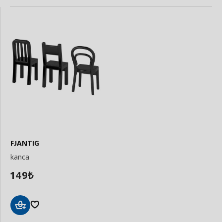
FJANTIG
kanca
149
₺
Sepete