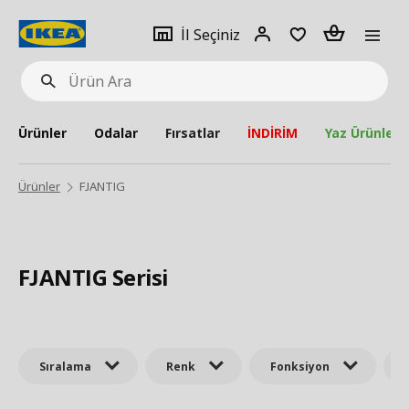
pat
İl
Giriş
Adet
İl Seçiniz
Ürün
seçiniz
Yap
Ara
Ürünler
Odalar
Fırsatlar
İNDİRİM
Yaz Ürünleri
Ürünler
FJANTIG
FJANTIG Serisi
Sıralama
Renk
Fonksiyon