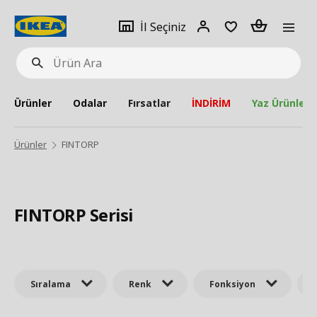
pat
İl
Giriş
Adet
İl Seçiniz
Ürün
seçiniz
Yap
Ara
Ürünler
Odalar
Fırsatlar
İNDİRİM
Yaz Ürünleri
Ürünler
FINTORP
FINTORP Serisi
Sıralama
Renk
Fonksiyon