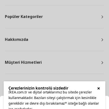
Popüler Kategoriler
Hakkımızda
Müşteri Hizmetleri
Diğer
×
Çerezlerinizin kontrolü sizdedir
IKEA.com.tr ve dijital ortaklarımız bu sitede çerezler
kullanmaktadır. Bazıları siteyi çalıştırmak için kesinlikle
gereklidir ve devre dışı bırakılamaz* isteğe bağlı olanlar
Ka
ise aşağıdadır: