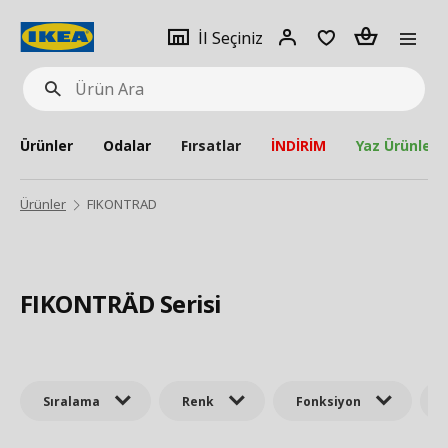
pat
İl
Giriş
Adet
İl Seçiniz
Ürün
seçiniz
Yap
Ara
Ürünler
Odalar
Fırsatlar
İNDİRİM
Yaz Ürünleri
Ürünler
FIKONTRAD
FIKONTRÄD Serisi
Sıralama
Renk
Fonksiyon