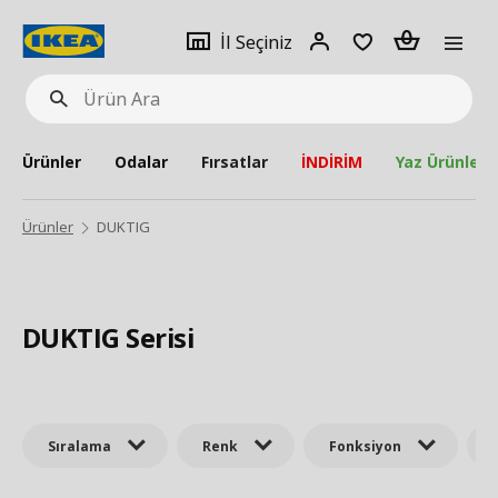
pat
İl
Giriş
Adet
İl Seçiniz
Ürün
seçiniz
Yap
Ara
Ürünler
Odalar
Fırsatlar
İNDİRİM
Yaz Ürünleri
Ürünler
DUKTIG
DUKTIG Serisi
Sıralama
Renk
Fonksiyon