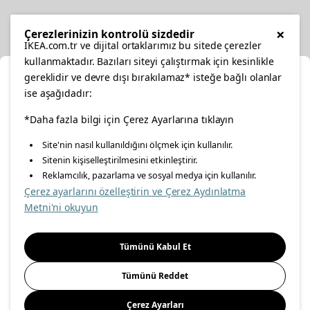
Diğer
×
Çerezlerinizin kontrolü sizdedir
IKEA.com.tr ve dijital ortaklarımız bu sitede çerezler
kullanmaktadır. Bazıları siteyi çalıştırmak için kesinlikle
gereklidir ve devre dışı bırakılamaz* isteğe bağlı olanlar
Ka
ise aşağıdadır:
Konumunuzu Seçin
facebook
*Daha fazla bilgi için Çerez Ayarlarına tıklayın
twitter
instagram
pinterest
youtube
Site'nin nasıl kullanıldığını ölçmek için kullanılır.
İnternetten vereceğiniz siparişlerinizde size özel hizmet ve
Sitenin kişiselleştirilmesini etkinleştirir.
linkedin
içerikleri görebilmek için lütfen konumuzu seçin.
Reklamcılık, pazarlama ve sosyal medya için kullanılır.
Çerez ayarlarını özelleştirin ve Çerez Aydınlatma
İl seçiniz
Metni'ni okuyun
Enerji Politikası
Bilgi Güvenliği Politikası
Kalite Politikası
Seçiniz
Gıda Güvenliği Politikası
Bilgi Toplumu Hizmetleri
Tümünü Kabul Et
Önemli Bilgilendirme
İnternet Sitesi Gizlilik Politikası
Tümünü Reddet
Kişisel Verilerin Korunması
Çerez Politikası
Çerez Ayarları