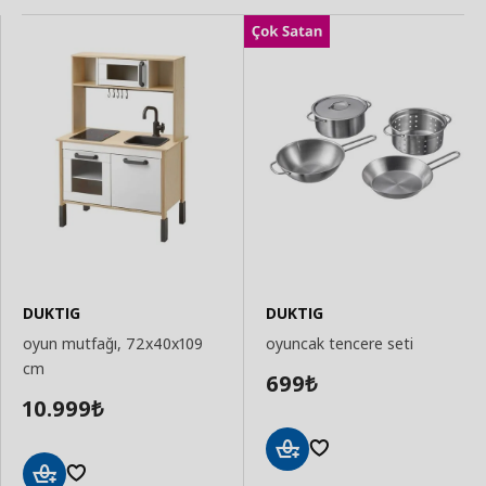
DUKTIG
DUKTIG
oyun mutfağı, 72x40x109
oyuncak tencere seti
cm
699
₺
10.999
₺
Sepete