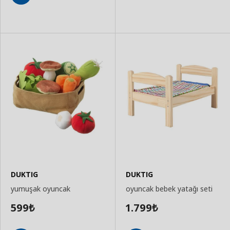
Ekle
Sepete
Ekle
DUKTIG
DUKTIG
yumuşak oyuncak
oyuncak bebek yatağı seti
599
1.799
₺
₺