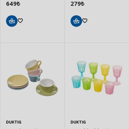
649
279
₺
₺
Sepete
Sepete
Ekle
Ekle
DUKTIG
DUKTIG