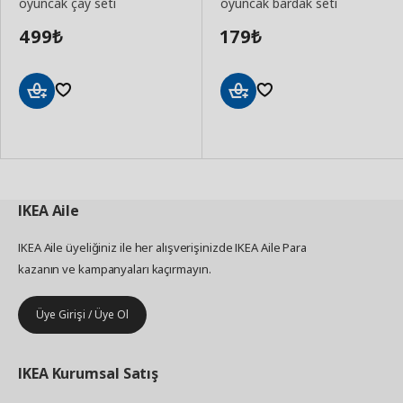
oyuncak çay seti
oyuncak bardak seti
499
179
₺
₺
Sepete
Sepete
Ekle
Ekle
IKEA
Aile
IKEA Aile üyeliğiniz ile her alışverişinizde IKEA Aile Para
kazanın ve kampanyaları kaçırmayın.
Üye Girişi / Üye Ol
IKEA
Kurumsal Satış