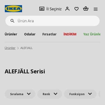
pat
İl
Giriş
Adet
İl Seçiniz
Ürün
seçiniz
Yap
Ara
Ürünler
Odalar
Fırsatlar
İNDİRİM
Yaz Ürünleri
Ürünler
ALEFJALL
ALEFJÄLL Serisi
Sıralama
Renk
Fonksiyon