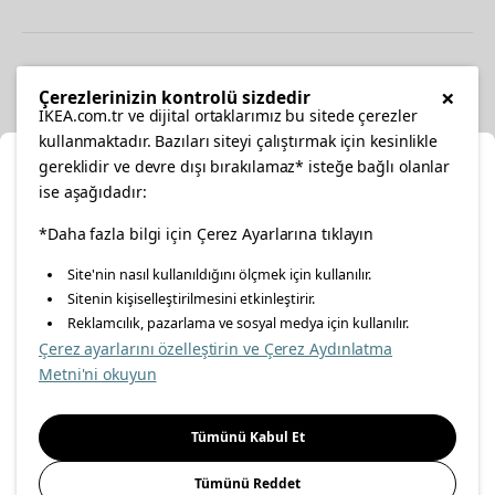
Diğer
×
Çerezlerinizin kontrolü sizdedir
IKEA.com.tr ve dijital ortaklarımız bu sitede çerezler
kullanmaktadır. Bazıları siteyi çalıştırmak için kesinlikle
gereklidir ve devre dışı bırakılamaz* isteğe bağlı olanlar
Ka
ise aşağıdadır:
Konumunuzu Seçin
facebook
*Daha fazla bilgi için Çerez Ayarlarına tıklayın
twitter
instagram
pinterest
youtube
Site'nin nasıl kullanıldığını ölçmek için kullanılır.
İnternetten vereceğiniz siparişlerinizde size özel hizmet ve
Sitenin kişiselleştirilmesini etkinleştirir.
linkedin
içerikleri görebilmek için lütfen konumuzu seçin.
Reklamcılık, pazarlama ve sosyal medya için kullanılır.
Çerez ayarlarını özelleştirin ve Çerez Aydınlatma
İl seçiniz
Metni'ni okuyun
Enerji Politikası
Bilgi Güvenliği Politikası
Kalite Politikası
Seçiniz
Gıda Güvenliği Politikası
Bilgi Toplumu Hizmetleri
Tümünü Kabul Et
Önemli Bilgilendirme
İnternet Sitesi Gizlilik Politikası
Tümünü Reddet