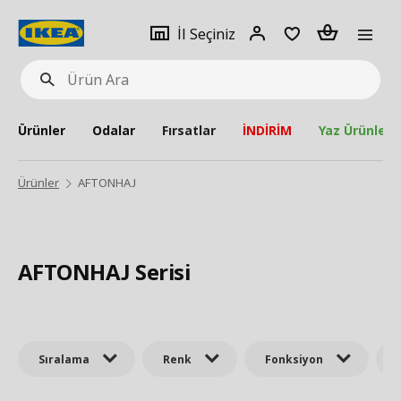
pat
İl
Giriş
Adet
İl Seçiniz
Ürün
seçiniz
Yap
Ara
Ürünler
Odalar
Fırsatlar
İNDİRİM
Yaz Ürünleri
Ürünler
AFTONHAJ
AFTONHAJ Serisi
Sıralama
Renk
Fonksiyon