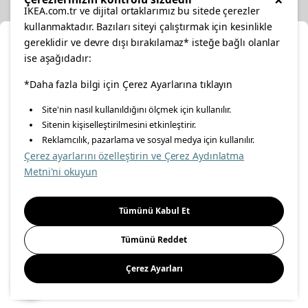
IKEA.com.tr ve dijital ortaklarımız bu sitede çerezler
kullanmaktadır. Bazıları siteyi çalıştırmak için kesinlikle
gereklidir ve devre dışı bırakılamaz* isteğe bağlı olanlar
Ka
ise aşağıdadır:
Konumunuzu Seçin
facebook
*Daha fazla bilgi için Çerez Ayarlarına tıklayın
twitter
instagram
pinterest
youtube
Site'nin nasıl kullanıldığını ölçmek için kullanılır.
İnternetten vereceğiniz siparişlerinizde size özel hizmet ve
Sitenin kişiselleştirilmesini etkinleştirir.
linkedin
içerikleri görebilmek için lütfen konumuzu seçin.
Reklamcılık, pazarlama ve sosyal medya için kullanılır.
Çerez ayarlarını özelleştirin ve Çerez Aydınlatma
İl seçiniz
Metni'ni okuyun
Enerji Politikası
Bilgi Güvenliği Politikası
Kalite Politikası
Seçiniz
Gıda Güvenliği Politikası
Bilgi Toplumu Hizmetleri
Tümünü Kabul Et
Önemli Bilgilendirme
İnternet Sitesi Gizlilik Politikası
Tümünü Reddet
Kişisel Verilerin Korunması
Çerez Politikası
Çerez Ayarları
Kaydet
© Inter IKEA Systems B.V 1999-
2026
Site Creation & Technology
by
MagiClick Digital Solutions