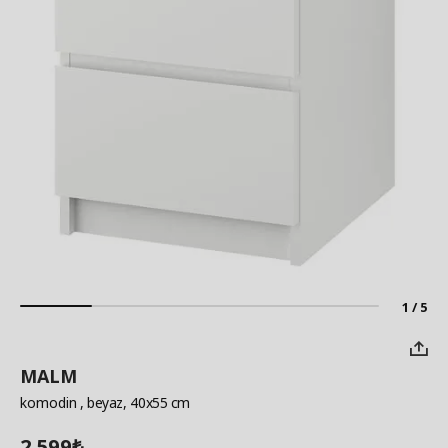
1 / 5
MALM
komodin
, beyaz, 40x55 cm
2.599
₺