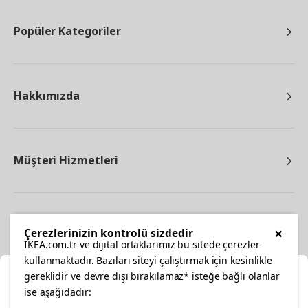
Popüler Kategoriler
Hakkımızda
Müşteri Hizmetleri
Diğer
×
Çerezlerinizin kontrolü sizdedir
IKEA.com.tr ve dijital ortaklarımız bu sitede çerezler
kullanmaktadır. Bazıları siteyi çalıştırmak için kesinlikle
gereklidir ve devre dışı bırakılamaz* isteğe bağlı olanlar
Ka
ise aşağıdadır: