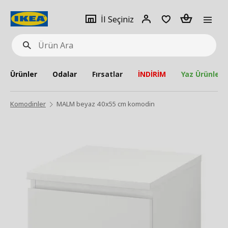
pat
İl
Giriş
Adet
İl Seçiniz
Ürün
seçiniz
Yap
Ara
Ürünler
Odalar
Fırsatlar
İNDİRİM
Yaz Ürünleri
Komodinler
MALM beyaz 40x55 cm komodin