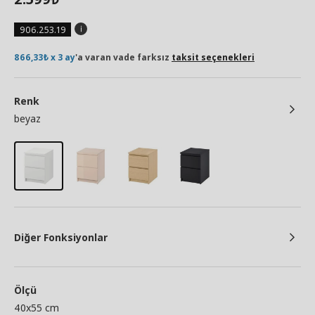
906.253.19
866,33₺ x 3 ay
'a varan vade farksız
taksit seçenekleri
Renk
beyaz
Diğer Fonksiyonlar
Ölçü
40x55 cm