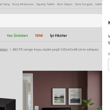
l Satış
İsveç Restoranı
Sipariş Takibi
Bize Ulaşın
Stok Sorgula
İade/Değiş
Yaz Ürünleri
YENİ
İyi Fikirler
İ
i
teleri
BESTÅ venge-koyu zeytin yeşili 120x42x48 cm tv sehpası
İ