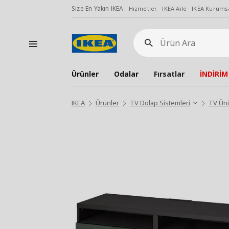
Size En Yakın IKEA
Hizmetler
IKEA Aile
IKEA Kurumsa
Ürün
Ara
Ürünler
Odalar
Fırsatlar
İNDİRİM
IKEA
Ürünler
TV Dolap Sistemleri
TV Üni