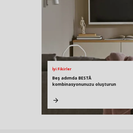
İyi Fikirler
Beş adımda BESTÅ
kombinasyonunuzu oluşturun