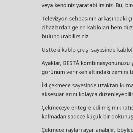
veya kendiniz yaratabilirsiniz. Bu, bi
Televizyon sehpasının arkasındaki çık
cihazlardan gelen kabloları hem düze
bulundurabilirsiniz.
Üstteki kablo çıkışı sayesinde kablo
Ayaklar, BESTÅ kombinasyonunuzu ye
görünüm verirken altındaki zemini te
İki çekmece sayesinde uzaktan kuman
aksesuarlarını kolayca düzenleyebilir
Çekmeceye entegre edilmiş mıknatısl
kalmadan sadece küçük bir dokunuşla
Çekmece rayları ayarlanabilir, böyle