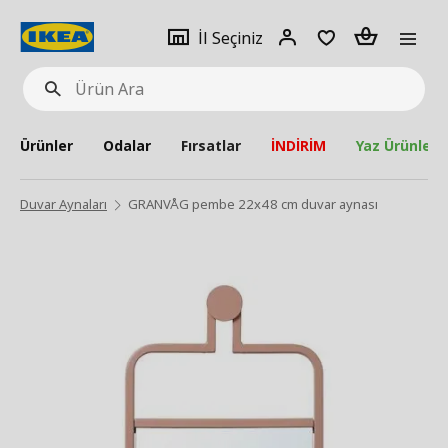
pat
İl
Giriş
Adet
İl Seçiniz
Ürün
seçiniz
Yap
Ara
Ürünler
Odalar
Fırsatlar
İNDİRİM
Yaz Ürünleri
Duvar Aynaları
GRANVÅG pembe 22x48 cm duvar aynası