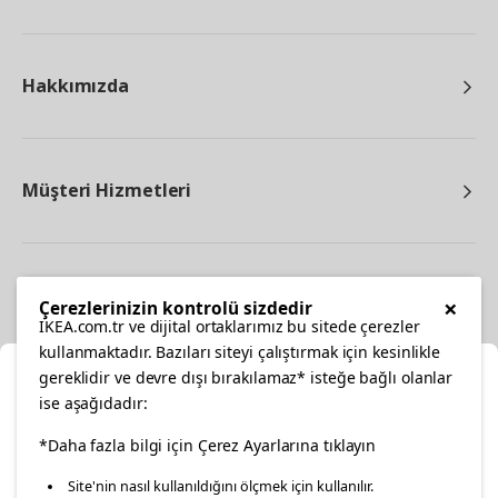
Hakkımızda
Müşteri Hizmetleri
Diğer
×
Çerezlerinizin kontrolü sizdedir
IKEA.com.tr ve dijital ortaklarımız bu sitede çerezler
kullanmaktadır. Bazıları siteyi çalıştırmak için kesinlikle
gereklidir ve devre dışı bırakılamaz* isteğe bağlı olanlar
Ka
ise aşağıdadır:
Konumunuzu Seçin
facebook
*Daha fazla bilgi için Çerez Ayarlarına tıklayın
twitter
instagram
pinterest
youtube
Site'nin nasıl kullanıldığını ölçmek için kullanılır.