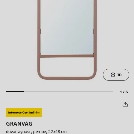
3D
1 / 6
GRANVÅG
duvar aynası
, pembe, 22x48 cm