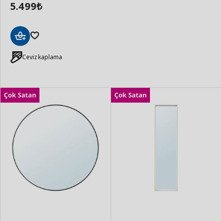
5.499
₺
Sepete
Ekle
Ceviz kaplama