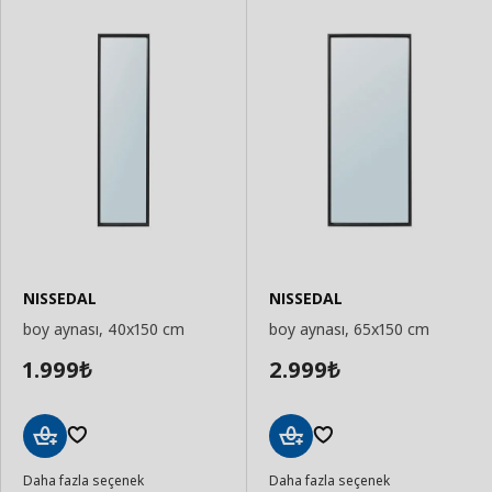
NISSEDAL
NISSEDAL
boy aynası, 40x150 cm
boy aynası, 65x150 cm
1.999
2.999
₺
₺
Sepete
Sepete
Daha fazla seçenek
Daha fazla seçenek
Ekle
Ekle