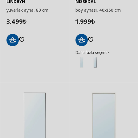
LINDBYN
NISSEDAL
yuvarlak ayna, 80 cm
boy aynası, 40x150 cm
3.499
1.999
₺
₺
Sepete
Sepete
Daha fazla seçenek
Ekle
Ekle