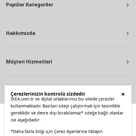
Popüler Kategoriler
Hakkımızda
Müşteri Hizmetleri
Diğer
×
Çerezlerinizin kontrolü sizdedir
IKEA.com.tr ve dijital ortaklarımız bu sitede çerezler
kullanmaktadır. Bazıları siteyi çalıştırmak için kesinlikle
gereklidir ve devre dışı bırakılamaz* isteğe bağlı olanlar
Ka
ise aşağıdadır:
Konumunuzu Seçin
facebook
twitter
instagram
pinterest
youtube
*Daha fazla bilgi için Çerez Ayarlarına tıklayın