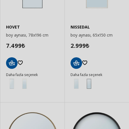
HOVET
NISSEDAL
boy aynası, 78x196 cm
boy aynası, 65x150 cm
7.499
2.999
₺
₺
Sepete
Sepete
Daha fazla seçenek
Daha fazla seçenek
Ekle
Ekle