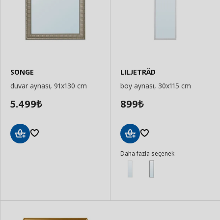
SONGE
LILJETRÄD
duvar aynası, 91x130 cm
boy aynası, 30x115 cm
5.499
899
₺
₺
Sepete
Sepete
Daha fazla seçenek
Ekle
Ekle