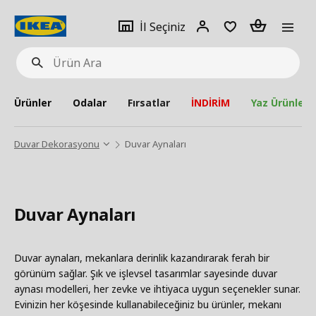
pat
İl
Giriş
Adet
İl Seçiniz
Ürün
seçiniz
Yap
Ara
Ürünler
Odalar
Fırsatlar
İNDİRİM
Yaz Ürünleri
Duvar Dekorasyonu
Duvar Aynaları
Duvar Aynaları
Duvar aynaları, mekanlara derinlik kazandırarak ferah bir
görünüm sağlar. Şık ve işlevsel tasarımlar sayesinde duvar
aynası modelleri, her zevke ve ihtiyaca uygun seçenekler sunar.
Evinizin her köşesinde kullanabileceğiniz bu ürünler, mekanı