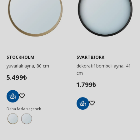
STOCKHOLM
SVARTBJÖRK
yuvarlak ayna, 80 cm
dekoratif bombeli ayna, 41
cm
5.499
₺
1.799
₺
Sepete
Daha fazla seçenek
Ekle
Sepete
Ekle