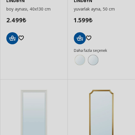
LINDBYN
LINDBYN
boy aynası, 40x130 cm
yuvarlak ayna, 50 cm
2.499
1.599
₺
₺
Sepete
Sepete
Daha fazla seçenek
Ekle
Ekle