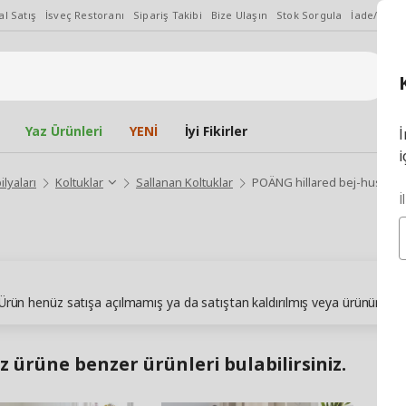
l Satış
İsveç Restoranı
Sipariş Takibi
Bize Ulaşın
Stok Sorgula
İade/Değiş
Yaz Ürünleri
YENİ
İyi Fikirler
İ
i
lyaları
Koltuklar
Sallanan Koltuklar
POÄNG hillared bej-huş sall
İ
. Ürün henüz satışa açılmamış ya da satıştan kaldırılmış veya ürünün sto
z ürüne benzer ürünleri bulabilirsiniz.