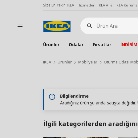
Size En Yakın IKEA
Hizmetler
IKEA Aile
IKEA Kurumsa
Ürün
Ara
Ürünler
Odalar
Fırsatlar
İNDİRİM
IKEA
Ürünler
Mobilyalar
Oturma Odası Mobi
Bilgilendirme
Aradığınız ürün şu anda satışta değildir
İlgili kategorilerden aradığını