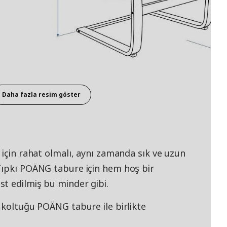
Daha fazla resim göster
 için rahat olmalı, aynı zamanda sık ve uzun
Tıpkı POÄNG tabure için hem hoş bir
t edilmiş bu minder gibi.
 koltuğu POÄNG tabure ile birlikte