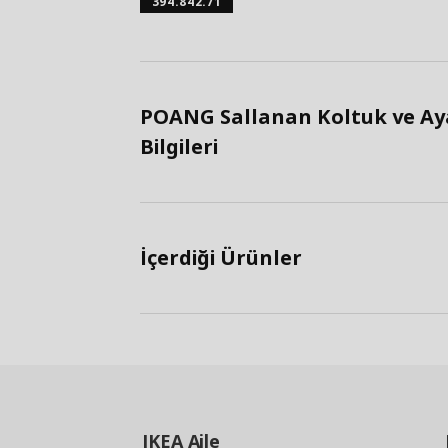
394.842.71
POANG Sallanan Koltuk ve Aya
Bilgileri
İçerdiği Ürünler
IKEA
Aile