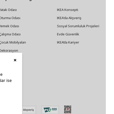
Yatak Odası
IKEA Konsepti
Oturma Odası
IKEA'da Alışveriş
Yemek Odası
Sosyal Sorumluluk Projeleri
Çalışma Odası
Evde Güvenlik
Çocuk Mobilyaları
IKEA’da Kariyer
Dekorasyon
×
Züccaciye
le
lar ise