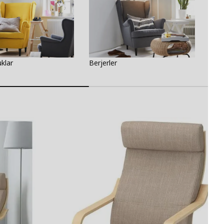
uklar
Berjerler
Sall