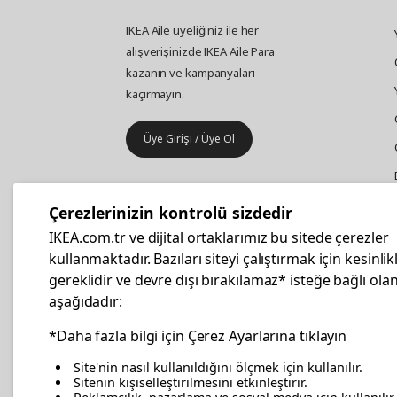
IKEA Aile üyeliğiniz ile her
alışverişinizde IKEA Aile Para
kazanın ve kampanyaları
kaçırmayın.
Üye Girişi / Üye Ol
IKEA
Kurumsal Satış
Çerezlerinizin kontrolü sizdedir
İş yeri mobilya ve aksesuar
IKEA.com.tr ve dijital ortaklarımız bu sitede çerezler
alışverişleriniz IKEA Kurumsal Kart
kullanmaktadır. Bazıları siteyi çalıştırmak için kesinlik
ile daha hesaplı.
gereklidir ve devre dışı bırakılamaz* isteğe bağlı olan
aşağıdadır:
Hemen Başvurun
*Daha fazla bilgi için Çerez Ayarlarına tıklayın
Site'nin nasıl kullanıldığını ölçmek için kullanılır.
Sitenin kişiselleştirilmesini etkinleştirir.