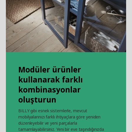
Modüler ürünler
kullanarak farklı
kombinasyonlar
oluşturun
BILLY gibi esnek sistemlerle, mevcut
mobilyalarınızı farklı ihtiyaçlara göre yeniden
düzenleyebilir ve yeni parçalarla
tamamlayabilirsiniz. Yeni bir eve taşındığınızda