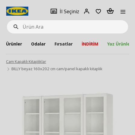
pat
İl
Giriş
Adet
İl Seçiniz
Ürün
seçiniz
Yap
Ara
Ürünler
Odalar
Fırsatlar
İNDİRİM
Yaz Ürünleri
Cam Kapaklı Kitaplıklar
BILLY beyaz 160x202 cm cam/panel kapaklı kitaplık