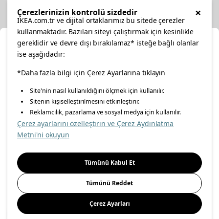
Diğer
×
Çerezlerinizin kontrolü sizdedir
IKEA.com.tr ve dijital ortaklarımız bu sitede çerezler
kullanmaktadır. Bazıları siteyi çalıştırmak için kesinlikle
gereklidir ve devre dışı bırakılamaz* isteğe bağlı olanlar
Ka
ise aşağıdadır:
Konumunuzu Seçin
*Daha fazla bilgi için Çerez Ayarlarına tıklayın
facebook
twitter
instagram
pinterest
youtube
Site'nin nasıl kullanıldığını ölçmek için kullanılır.
İnternetten vereceğiniz siparişlerinizde size özel hizmet ve
Sitenin kişiselleştirilmesini etkinleştirir.
linkedin
içerikleri görebilmek için lütfen konumuzu seçin.
Reklamcılık, pazarlama ve sosyal medya için kullanılır.
Çerez ayarlarını özelleştirin ve Çerez Aydınlatma
İl seçiniz
Metni'ni okuyun
Enerji Politikası
Bilgi Güvenliği Politikası
Kalite Politikası
Seçiniz
Gıda Güvenliği Politikası
Bilgi Toplumu Hizmetleri
Tümünü Kabul Et
Önemli Bilgilendirme
İnternet Sitesi Gizlilik Politikası
Tümünü Reddet
Kişisel Verilerin Korunması
Çerez Politikası
Çerez Ayarları
Kaydet
© Inter IKEA Systems B.V 1999-
2026