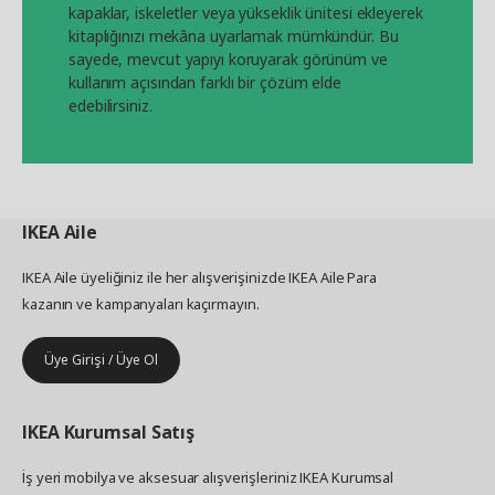
kapaklar, iskeletler veya yükseklik ünitesi ekleyerek
kitaplığınızı mekâna uyarlamak mümkündür. Bu
sayede, mevcut yapıyı koruyarak görünüm ve
kullanım açısından farklı bir çözüm elde
edebilirsiniz.
IKEA
Aile
IKEA Aile üyeliğiniz ile her alışverişinizde IKEA Aile Para
kazanın ve kampanyaları kaçırmayın.
Üye Girişi / Üye Ol
IKEA
Kurumsal Satış
İş yeri mobilya ve aksesuar alışverişleriniz IKEA Kurumsal