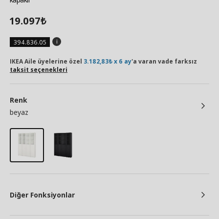
19.097
₺
394.836.05
IKEA Aile üyelerine özel
3.182,83₺ x 6 ay
'a varan vade farksız
taksit seçenekleri
Renk
beyaz
Diğer Fonksiyonlar