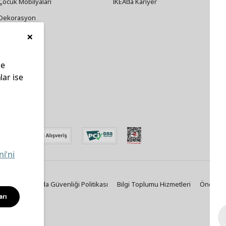
Çocuk Mobilyaları
IKEA’da Kariyer
Dekorasyon
×
Züccaciye
le
lar ise
edin
ni'ni
Politikası
Gıda Güvenliği Politikası
Bilgi Toplumu Hizmetleri
Önemli B
arı