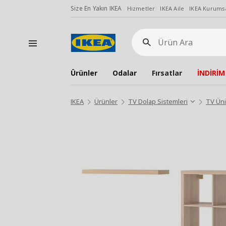
Size En Yakın IKEA
Hizmetler
IKEA Aile
IKEA Kurumsa
Ürün
Ara
Ürünler
Odalar
Fırsatlar
İNDİRİM
IKEA
Ürünler
TV Dolap Sistemleri
TV Üni