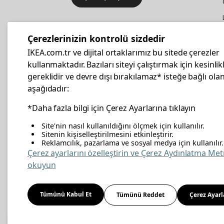
IKEA
Kurumsal Satış
Çerezlerinizin kontrolü sizdedir
İş yeri mobilya ve aksesuar
IKEA.com.tr ve dijital ortaklarımız bu sitede çerezler
alışverişleriniz IKEA Kurumsal Kart
kullanmaktadır. Bazıları siteyi çalıştırmak için kesinlik
ile daha hesaplı.
gereklidir ve devre dışı bırakılamaz* isteğe bağlı olan
aşağıdadır:
Hemen Başvurun
*Daha fazla bilgi için Çerez Ayarlarına tıklayın
Site'nin nasıl kullanıldığını ölçmek için kullanılır.
Sitenin kişiselleştirilmesini etkinleştirir.
Reklamcılık, pazarlama ve sosyal medya için kullanılır.
facebook
twitter
instagram
pinterest
youtube
link
Çerez ayarlarını özelleştirin ve Çerez Aydınlatma Met
okuyun
Enerji Politikası
Bilgi Güvenliği Politikası
Kalite 
Tümünü Kabul Et
Tümünü Reddet
Çerez Ayarl
Kişisel Verilerin Korunması
Çerez Politikası
© Inter IKEA Systems B.V 1999-
2026