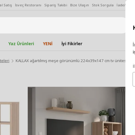
l Satış
İsveç Restoranı
Sipariş Takibi
Bize Ulaşın
Stok Sorgula
İade/Değiş
Yaz Ürünleri
YENİ
İyi Fikirler
İ
i
teleri
KALLAX ağartılmış meşe görünümlü 224x39x147 cm tv ünitesi
İ