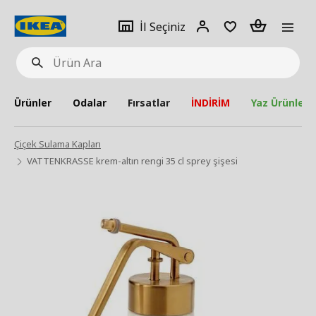
pat
İl
Giriş
Adet
İl Seçiniz
Ürün
seçiniz
Yap
Ara
Ürünler
Odalar
Fırsatlar
İNDİRİM
Yaz Ürünleri
Çiçek Sulama Kapları
VATTENKRASSE krem-altın rengi 35 cl sprey şişesi