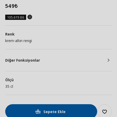
549
₺
105.619.86
Renk
krem-altın rengi
Diğer Fonksiyonlar
Ölçü
35 cl
Sepete Ekle