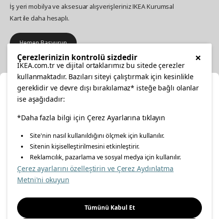
İş yeri mobilya ve aksesuar alışverişleriniz IKEA Kurumsal
Kart ile daha hesaplı.
Hemen Başvurun
×
Çerezlerinizin kontrolü sizdedir
IKEA.com.tr ve dijital ortaklarımız bu sitede çerezler
kullanmaktadır. Bazıları siteyi çalıştırmak için kesinlikle
gereklidir ve devre dışı bırakılamaz* isteğe bağlı olanlar
Ka
ise aşağıdadır:
Popüler Kategoriler
Konumunuzu Seçin
*Daha fazla bilgi için Çerez Ayarlarına tıklayın
Site'nin nasıl kullanıldığını ölçmek için kullanılır.
İnternetten vereceğiniz siparişlerinizde size özel hizmet ve
Hakkımızda
Sitenin kişiselleştirilmesini etkinleştirir.
içerikleri görebilmek için lütfen konumuzu seçin.
Reklamcılık, pazarlama ve sosyal medya için kullanılır.
Çerez ayarlarını özelleştirin ve Çerez Aydınlatma
İl seçiniz
Metni'ni okuyun
Müşteri Hizmetleri
Seçiniz
Tümünü Kabul Et