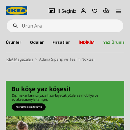
pat
İl
Giriş
Adet
İl Seçiniz
Ürün
seçiniz
Yap
Ara
Ürünler
Odalar
Fırsatlar
İNDİRİM
Yaz Ürünleri
IKEA Mağazaları
Adana Sipariş ve Teslim Noktası