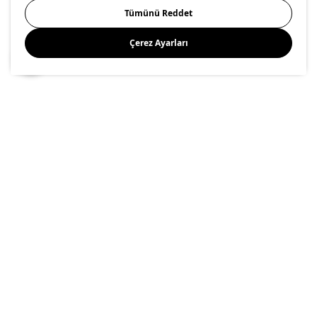
Tümünü Reddet
Diğer
Çerez Ayarları
Kaydet
facebook
twitter
instagram
pinterest
youtube
linkedin
Enerji Politikası
Bilgi Güvenliği Politikası
Kalite Politikası
Gıda Güvenliği Politikası
Bilgi Toplumu Hizmetleri
Önemli Bilgilendirme
İnternet Sitesi Gizlilik Politikası
Kişisel Verilerin Korunması
Çerez Politikası