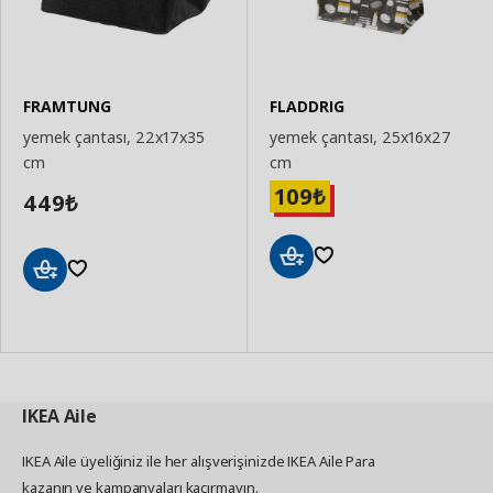
FRAMTUNG
FLADDRIG
yemek çantası, 22x17x35
yemek çantası, 25x16x27
cm
cm
109
₺
449
₺
Sepete
Sepete
Ekle
Ekle
IKEA
Aile
IKEA Aile üyeliğiniz ile her alışverişinizde IKEA Aile Para
kazanın ve kampanyaları kaçırmayın.