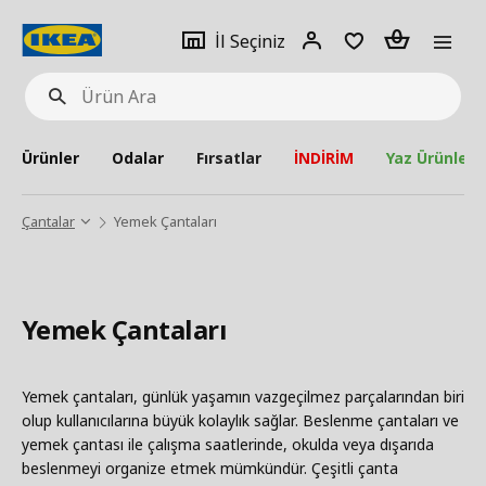
pat
İl
Giriş
Adet
İl Seçiniz
Ürün
seçiniz
Yap
Ara
Ürünler
Odalar
Fırsatlar
İNDİRİM
Yaz Ürünleri
Çantalar
Yemek Çantaları
Yemek Çantaları
Yemek çantaları, günlük yaşamın vazgeçilmez parçalarından biri
olup kullanıcılarına büyük kolaylık sağlar. Beslenme çantaları ve
yemek çantası ile çalışma saatlerinde, okulda veya dışarıda
beslenmeyi organize etmek mümkündür. Çeşitli çanta