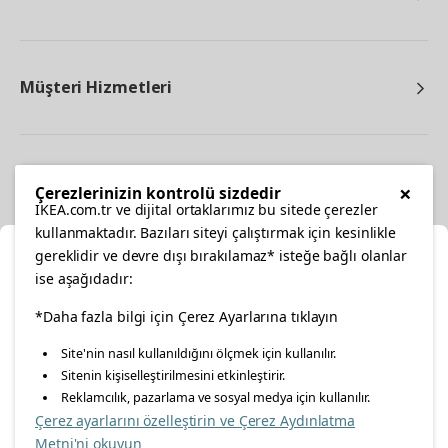
Müşteri Hizmetleri
Diğer
×
Çerezlerinizin kontrolü sizdedir
IKEA.com.tr ve dijital ortaklarımız bu sitede çerezler
kullanmaktadır. Bazıları siteyi çalıştırmak için kesinlikle
gereklidir ve devre dışı bırakılamaz* isteğe bağlı olanlar
Ka
ise aşağıdadır:
Konumunuzu Seçin
facebook
*Daha fazla bilgi için Çerez Ayarlarına tıklayın
twitter
instagram
pinterest
youtube
Site'nin nasıl kullanıldığını ölçmek için kullanılır.
İnternetten vereceğiniz siparişlerinizde size özel hizmet ve
Sitenin kişiselleştirilmesini etkinleştirir.
linkedin
içerikleri görebilmek için lütfen konumuzu seçin.
Reklamcılık, pazarlama ve sosyal medya için kullanılır.
Çerez ayarlarını özelleştirin ve Çerez Aydınlatma
İl seçiniz
Metni'ni okuyun