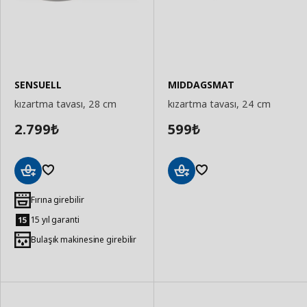
SENSUELL
MIDDAGSMAT
kızartma tavası, 28 cm
kızartma tavası, 24 cm
2.799
599
₺
₺
Sepete
Sepete
Ekle
Ekle
Fırına girebilir
15 yıl garanti
Bulaşık makinesine girebilir