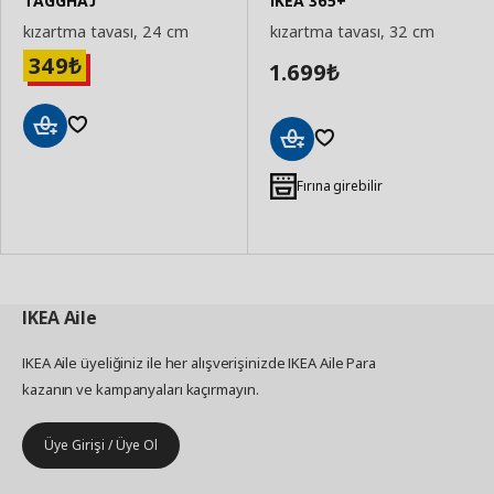
TAGGHAJ
IKEA 365+
kızartma tavası, 24 cm
kızartma tavası, 32 cm
349
₺
1.699
₺
Sepete
Sepete
Ekle
Ekle
Fırına girebilir
IKEA
Aile
IKEA Aile üyeliğiniz ile her alışverişinizde IKEA Aile Para
kazanın ve kampanyaları kaçırmayın.
Üye Girişi / Üye Ol