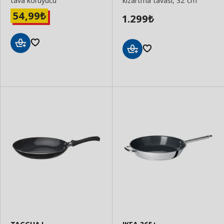
tava koruyucu
kızartma tavası, 32 cm
54,99
₺
1.299
₺
Sepete
Sepete
Ekle
Ekle