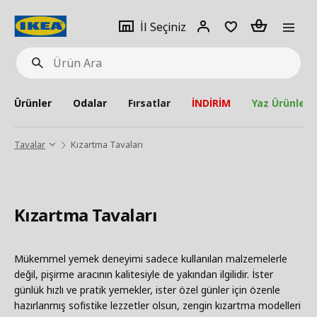
pat
İl
Giriş
Adet
İl Seçiniz
Ürün
seçiniz
Yap
Ara
Ürünler
Odalar
Fırsatlar
İNDİRİM
Yaz Ürünleri
Tavalar
Kızartma Tavaları
Kızartma Tavaları
Mükemmel yemek deneyimi sadece kullanılan malzemelerle
değil, pişirme aracının kalitesiyle de yakından ilgilidir. İster
günlük hızlı ve pratik yemekler, ister özel günler için özenle
hazırlanmış sofistike lezzetler olsun, zengin kızartma modelleri