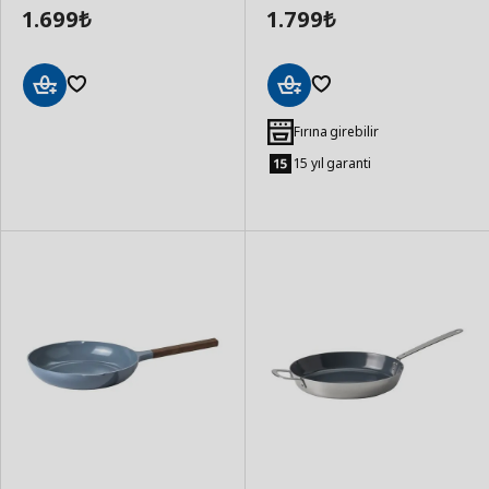
1.699
1.799
₺
₺
Sepete
Sepete
Ekle
Ekle
Fırına girebilir
15 yıl garanti