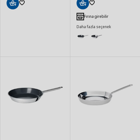
Sepete
Sepete
Ekle
Ekle
Fırına girebilir
Daha fazla seçenek