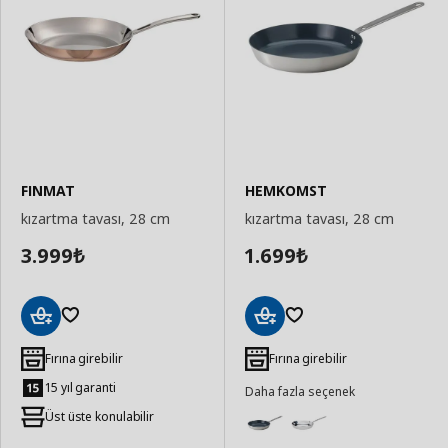
FINMAT
HEMKOMST
kızartma tavası, 28 cm
kızartma tavası, 28 cm
3.999
1.699
₺
₺
Sepete
Sepete
Ekle
Ekle
Fırına girebilir
Fırına girebilir
15 yıl garanti
Daha fazla seçenek
Üst üste konulabilir