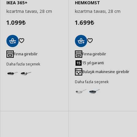
IKEA 365+
HEMKOMST
kızartma tavası, 28 cm
kızartma tavası, 28 cm
1.099
1.699
₺
₺
Sepete
Sepete
Ekle
Ekle
Fırına girebilir
Fırına girebilir
15 yıl garanti
Daha fazla seçenek
Bulaşık makinesine girebilir
Daha fazla seçenek