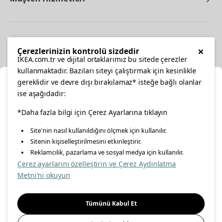
Diğer
×
Çerezlerinizin kontrolü sizdedir
IKEA.com.tr ve dijital ortaklarımız bu sitede çerezler
kullanmaktadır. Bazıları siteyi çalıştırmak için kesinlikle
gereklidir ve devre dışı bırakılamaz* isteğe bağlı olanlar
Ka
ise aşağıdadır:
Konumunuzu Seçin
facebook
twitter
instagram
pinterest
youtube
*Daha fazla bilgi için Çerez Ayarlarına tıklayın
Site'nin nasıl kullanıldığını ölçmek için kullanılır.
İnternetten vereceğiniz siparişlerinizde size özel hizmet ve
Sitenin kişiselleştirilmesini etkinleştirir.
linkedin
içerikleri görebilmek için lütfen konumuzu seçin.
Reklamcılık, pazarlama ve sosyal medya için kullanılır.
Çerez ayarlarını özelleştirin ve Çerez Aydınlatma
İl seçiniz
Metni'ni okuyun
Enerji Politikası
Bilgi Güvenliği Politikası
Kalite Politikası
Seçiniz
Gıda Güvenliği Politikası
Bilgi Toplumu Hizmetleri
Tümünü Kabul Et
Önemli Bilgilendirme
İnternet Sitesi Gizlilik Politikası