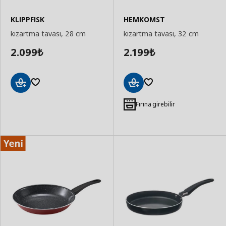
KLIPPFISK
HEMKOMST
kızartma tavası, 28 cm
kızartma tavası, 32 cm
2.099
2.199
₺
₺
Sepete
Sepete
Ekle
Ekle
Fırına girebilir