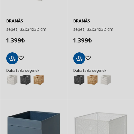
BRANÄS
BRANÄS
sepet, 32x34x32 cm
sepet, 32x34x32 cm
1.399
1.399
₺
₺
Sepete
Sepete
Daha fazla seçenek
Daha fazla seçenek
Ekle
Ekle