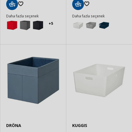
Sepete
Sepete
Daha fazla seçenek
Daha fazla seçenek
Ekle
Ekle
+5
DRÖNA
KUGGIS