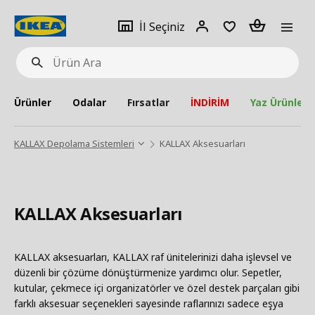
pat
İl
Giriş
Adet
İl Seçiniz
Ürün
seçiniz
Yap
Ara
Ürünler
Odalar
Fırsatlar
İNDİRİM
Yaz Ürünleri
KALLAX Depolama Sistemleri
KALLAX Aksesuarları
KALLAX Aksesuarları
KALLAX aksesuarları, KALLAX raf ünitelerinizi daha işlevsel ve
düzenli bir çözüme dönüştürmenize yardımcı olur. Sepetler,
kutular, çekmece içi organizatörler ve özel destek parçaları gibi
farklı aksesuar seçenekleri sayesinde raflarınızı sadece eşya