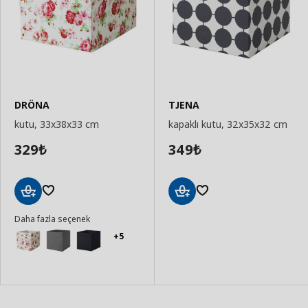
DRÖNA
TJENA
kutu, 33x38x33 cm
kapaklı kutu, 32x35x32 cm
329
349
₺
₺
Sepete
Sepete
Daha fazla seçenek
Ekle
Ekle
+5