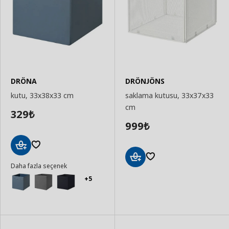
DRÖNA
DRÖNJÖNS
kutu, 33x38x33 cm
saklama kutusu, 33x37x33
cm
329
₺
999
₺
Sepete
Daha fazla seçenek
Ekle
Sepete
Ekle
+5