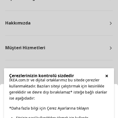
Hakkımızda
Müşteri Hizmetleri
Diğer
×
Çerezlerinizin kontrolü sizdedir
IKEA.com.tr ve dijital ortaklarımız bu sitede çerezler
kullanmaktadır. Bazıları siteyi çalıştırmak için kesinlikle
gereklidir ve devre dışı bırakılamaz* isteğe bağlı olanlar
Ka
ise aşağıdadır:
Konumunuzu Seçin
facebook
*Daha fazla bilgi için Çerez Ayarlarına tıklayın
twitter
instagram
pinterest
youtube
Site'nin nasıl kullanıldığını ölçmek için kullanılır.