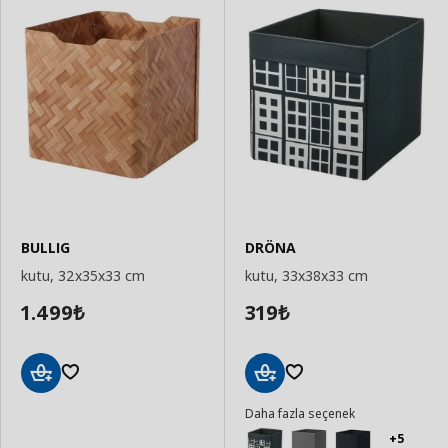
BULLIG
DRÖNA
kutu, 32x35x33 cm
kutu, 33x38x33 cm
1.499
319
₺
₺
Sepete
Sepete
Daha fazla seçenek
Ekle
Ekle
+5