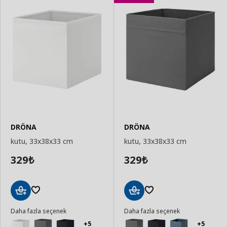
DRÖNA
DRÖNA
kutu, 33x38x33 cm
kutu, 33x38x33 cm
329
329
₺
₺
Sepete
Sepete
Daha fazla seçenek
Daha fazla seçenek
Ekle
Ekle
+5
+5