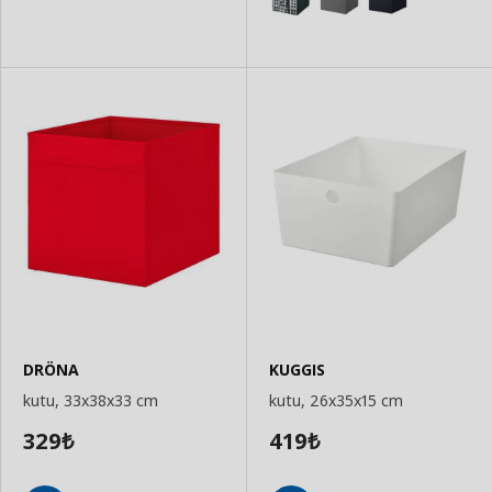
DRÖNA
KUGGIS
kutu, 33x38x33 cm
kutu, 26x35x15 cm
329
419
₺
₺