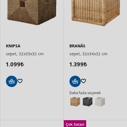
KNIPSA
BRANÄS
sepet, 32x33x32 cm
sepet, 32x34x32 cm
1.099
1.399
₺
₺
Sepete
Sepete
Daha fazla seçenek
Ekle
Ekle