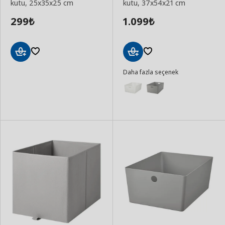
kutu, 25x35x25 cm
kutu, 37x54x21 cm
299
1.099
₺
₺
Sepete
Sepete
Daha fazla seçenek
Ekle
Ekle