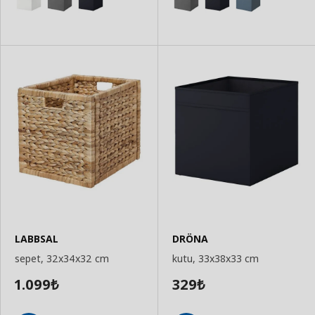
LABBSAL
DRÖNA
sepet, 32x34x32 cm
kutu, 33x38x33 cm
1.099
329
₺
₺