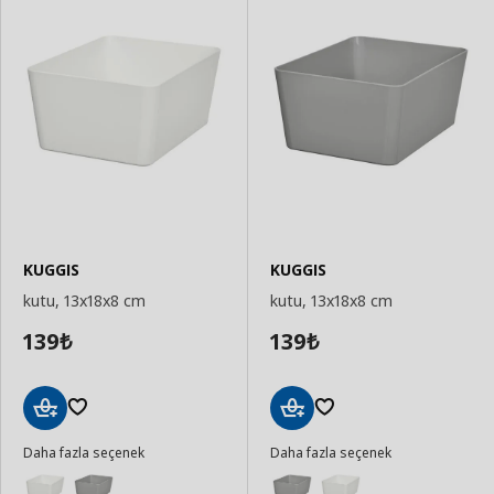
KUGGIS
KUGGIS
kutu, 13x18x8 cm
kutu, 13x18x8 cm
139
139
₺
₺
Sepete
Sepete
Daha fazla seçenek
Daha fazla seçenek
Ekle
Ekle