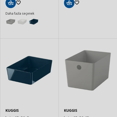
Sepete
Sepete
Daha fazla seçenek
Ekle
Ekle
KUGGIS
KUGGIS