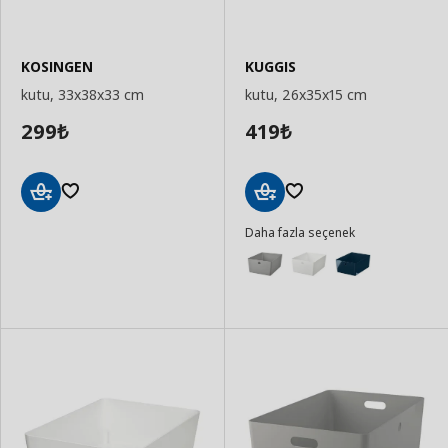
KOSINGEN
KUGGIS
kutu, 33x38x33 cm
kutu, 26x35x15 cm
299
419
₺
₺
Sepete
Sepete
Daha fazla seçenek
Ekle
Ekle