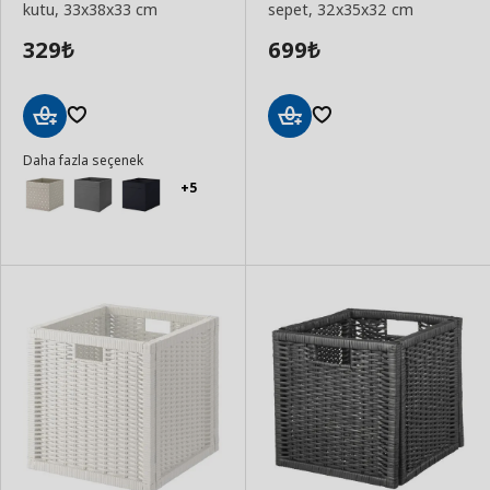
kutu, 33x38x33 cm
sepet, 32x35x32 cm
329
699
₺
₺
Sepete
Sepete
Daha fazla seçenek
Ekle
Ekle
+5