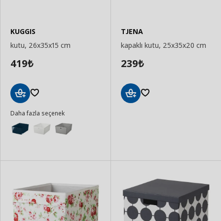
KUGGIS
TJENA
kutu, 26x35x15 cm
kapaklı kutu, 25x35x20 cm
419
239
₺
₺
Sepete
Sepete
Daha fazla seçenek
Ekle
Ekle