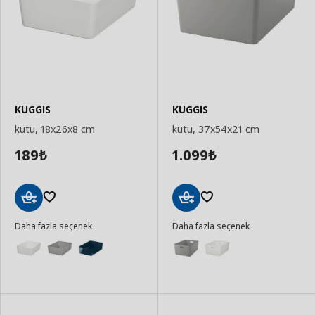
KUGGIS
KUGGIS
kutu, 18x26x8 cm
kutu, 37x54x21 cm
189
1.099
₺
₺
Sepete
Sepete
Daha fazla seçenek
Daha fazla seçenek
Ekle
Ekle